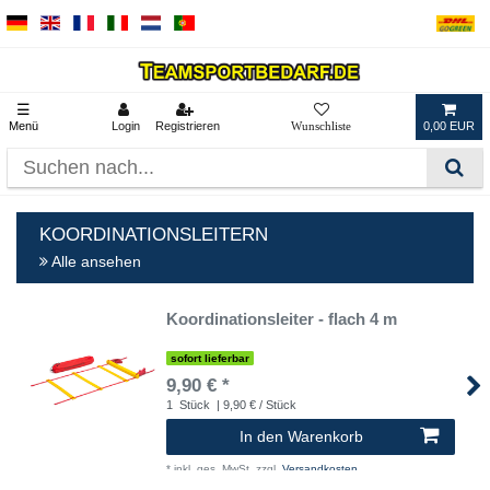
☰
Menü
Login
Registrieren
0,00 EUR
KOORDINATIONSLEITERN
Alle ansehen
Koordinationsleiter - flach 4 m
sofort lieferbar
9,90 € *
1
Stück
| 9,90 € / Stück
In den Warenkorb
*
inkl. ges. MwSt.
zzgl.
Versandkosten