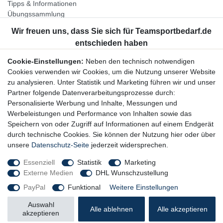
Tipps & Informationen
Übungssammlung
Unternehmen
Jobs
Partnerprogramm
Cookie-Einstellungen:
Neben den technisch notwendigen
Widerrufsrecht
Cookies verwenden wir Cookies, um die Nutzung unserer Website
zu analysieren. Unter Statistik und Marketing führen wir und unser
Bestellung widerrufen
Partner folgende Datenverarbeitungsprozesse durch:
Datenschutzerklärung
Personalisierte Werbung und Inhalte, Messungen und
AGB
Werbeleistungen und Performance von Inhalten sowie das
Impressum
Speichern von oder Zugriff auf Informationen auf einem Endgerät
durch technische Cookies. Sie können der Nutzung hier oder über
Newsletter
unsere
Datenschutz-Seite
jederzeit widersprechen.
Gerne halten wir Sie auf dem Laufenden, hier geht es zur:
Essenziell
Statistik
Marketing
Externe Medien
DHL Wunschzustellung
Newsletter-Anmeldung
PayPal
Funktional
Weitere Einstellungen
Auswahl
Alle ablehnen
Alle akzeptieren
akzeptieren
© Copyright 2026 Trainingsunterlagen24 GmbH. Alle Rechte vorbehalten.