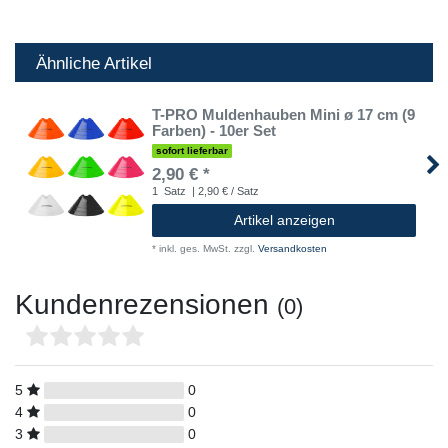
Ähnliche Artikel
T-PRO Muldenhauben Mini ø 17 cm (9
Farben) - 10er Set
sofort lieferbar
2,90 € *
1
Satz
| 2,90 € / Satz
Artikel anzeigen
*
inkl. ges. MwSt.
zzgl.
Versandkosten
Kundenrezensionen
(0)
5
0
4
0
3
0