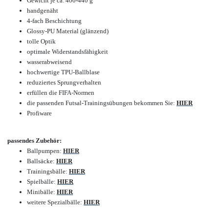
Gewicht je ca. 400-440 g
handgenäht
4-fach Beschichtung
Glossy-PU Material (glänzend)
tolle Optik
optimale Widerstandsfähigkeit
wasserabweisend
hochwertige TPU-Ballblase
reduziertes Sprungverhalten
erfüllen die FIFA-Normen
die passenden Futsal-Trainingsübungen bekommen Sie:
HIER
Profiware
passendes Zubehör:
Ballpumpen:
HIER
Ballsäcke:
HIER
Trainingsbälle:
HIER
Spielbälle:
HIER
Minibälle:
HIER
weitere Spezialbälle:
HIER