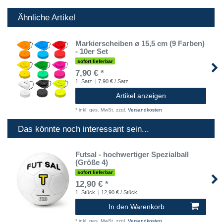
Ähnliche Artikel
Markierscheiben ø 15,5 cm (9 Farben)
- 10er Set
sofort lieferbar
7,90 € *
1
Satz
| 7,90 € / Satz
Artikel anzeigen
*
inkl. ges. MwSt.
zzgl.
Versandkosten
Das könnte noch interessant sein...
Futsal - hochwertiger Spezialball
(Größe 4)
sofort lieferbar
12,90 € *
1
Stück
| 12,90 € / Stück
In den Warenkorb
*
inkl. ges. MwSt.
zzgl.
Versandkosten