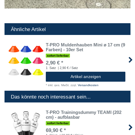
Ähnliche Artikel
T-PRO Muldenhauben Mini ø 17 cm (9
Farben) - 10er Set
sofort lieferbar
2,90 € *
1
Satz
| 2,90 € / Satz
Artikel anzeigen
*
inkl. ges. MwSt.
zzgl.
Versandkosten
Das könnte noch interessant sein...
T-PRO Trainingsdummy TEAMI (202
cm) - aufblasbar
sofort lieferbar
69,90 € *