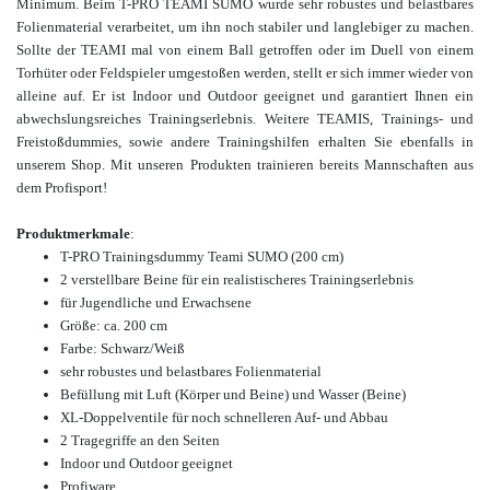
Minimum. Beim T-PRO TEAMI SUMO wurde sehr robustes und belastbares
Folienmaterial verarbeitet, um ihn noch stabiler und langlebiger zu machen.
Sollte der TEAMI mal von einem Ball getroffen oder im Duell von einem
Torhüter oder Feldspieler umgestoßen werden, stellt er sich immer wieder von
alleine auf. Er ist Indoor und Outdoor geeignet und garantiert Ihnen ein
abwechslungsreiches Trainingserlebnis. Weitere TEAMIS, Trainings- und
Freistoßdummies, sowie andere Trainingshilfen erhalten Sie ebenfalls in
unserem Shop. Mit unseren Produkten trainieren bereits Mannschaften aus
dem Profisport!
Produktmerkmale
:
T-PRO Trainingsdummy Teami
SUMO (200 cm)
2 verstellbare Beine für ein realistischeres Trainingserlebnis
für Jugendliche und Erwachsene
Größe: ca. 200 cm
Farbe: Schwarz/Weiß
sehr robustes und belastbares Folienmaterial
Befüllung mit Luft (Körper und Beine) und Wasser (Beine)
XL-Doppelventile für noch schnelleren Auf- und Abbau
2 Tragegriffe an den Seiten
Indoor und Outdoor geeignet
Profiware