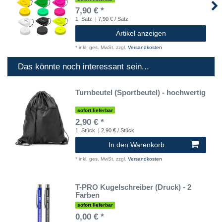
7,90 € *
1
Satz
| 7,90 € / Satz
Artikel anzeigen
*
inkl. ges. MwSt.
zzgl.
Versandkosten
Das könnte noch interessant sein...
Turnbeutel (Sportbeutel) - hochwertig
sofort lieferbar
2,90 € *
1
Stück
| 2,90 € / Stück
In den Warenkorb
*
inkl. ges. MwSt.
zzgl.
Versandkosten
T-PRO Kugelschreiber (Druck) - 2
Farben
sofort lieferbar
0,00 € *