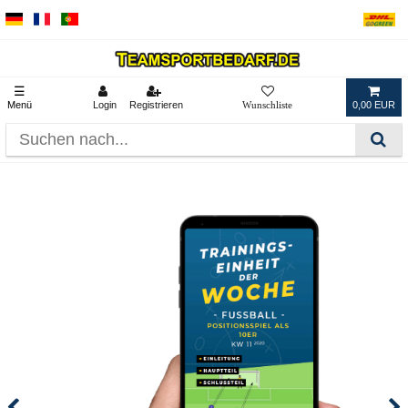
☰
Menü
Login
Registrieren
0,00 EUR