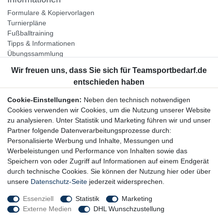
Formulare & Kopiervorlagen
Turnierpläne
Fußballtraining
Tipps & Informationen
Übungssammlung
Unternehmen
Jobs
Partnerprogramm
Cookie-Einstellungen:
Neben den technisch notwendigen
Widerrufsrecht
Cookies verwenden wir Cookies, um die Nutzung unserer Website
zu analysieren. Unter Statistik und Marketing führen wir und unser
Bestellung widerrufen
Partner folgende Datenverarbeitungsprozesse durch:
Datenschutzerklärung
Personalisierte Werbung und Inhalte, Messungen und
AGB
Werbeleistungen und Performance von Inhalten sowie das
Impressum
Speichern von oder Zugriff auf Informationen auf einem Endgerät
durch technische Cookies. Sie können der Nutzung hier oder über
Newsletter
unsere
Datenschutz-Seite
jederzeit widersprechen.
Gerne halten wir Sie auf dem Laufenden, hier geht es zur:
Essenziell
Statistik
Marketing
Externe Medien
DHL Wunschzustellung
Newsletter-Anmeldung