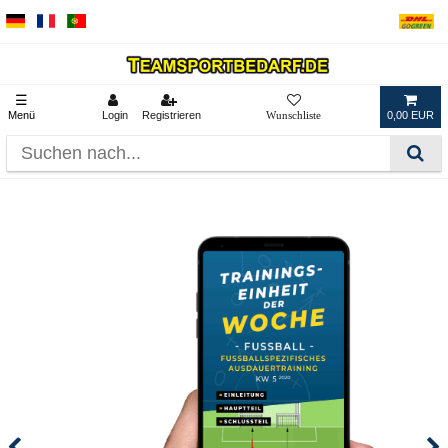
☰
Menü
Login
Registrieren
0,00 EUR