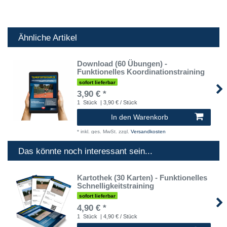
Ähnliche Artikel
Download (60 Übungen) -
Funktionelles Koordinationstraining
sofort lieferbar
3,90 € *
1
Stück
| 3,90 € / Stück
In den Warenkorb
*
inkl. ges. MwSt.
zzgl.
Versandkosten
Das könnte noch interessant sein...
Kartothek (30 Karten) - Funktionelles
Schnelligkeitstraining
sofort lieferbar
4,90 € *
1
Stück
| 4,90 € / Stück