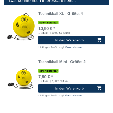
Das könnte noch interessant sein...
Technikball XL - Größe: 4
sofort lieferbar
10,90 € *
1
Stück
| 10,90 € / Stück
In den Warenkorb
*
inkl. ges. MwSt.
zzgl.
Versandkosten
Technikball Mini - Größe: 2
sofort lieferbar
7,90 € *
1
Stück
| 7,90 € / Stück
In den Warenkorb
*
inkl. ges. MwSt.
zzgl.
Versandkosten