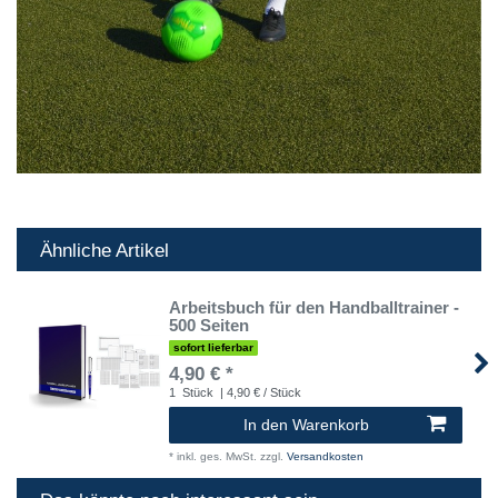
Ähnliche Artikel
Arbeitsbuch für den Handballtrainer -
500 Seiten
sofort lieferbar
4,90 € *
1
Stück
| 4,90 € / Stück
In den Warenkorb
*
inkl. ges. MwSt.
zzgl.
Versandkosten