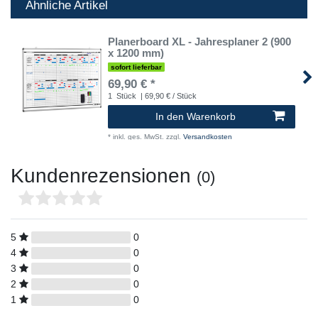
Ähnliche Artikel
Planerboard XL - Jahresplaner 2 (900
x 1200 mm)
sofort lieferbar
69,90 € *
1
Stück
| 69,90 € / Stück
In den Warenkorb
*
inkl. ges. MwSt.
zzgl.
Versandkosten
Kundenrezensionen
(0)
5
0
4
0
3
0
2
0
1
0