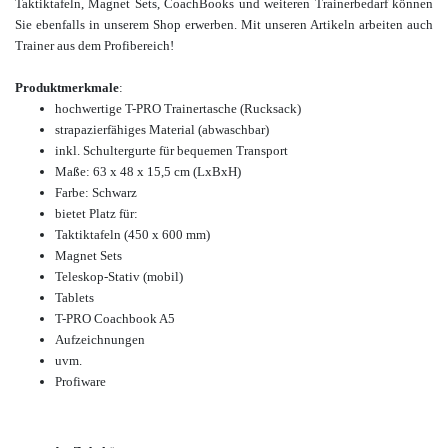
Taktiktafeln, Magnet Sets, CoachBooks und weiteren Trainerbedarf
können
Sie ebenfalls in unserem Shop erwerben. Mit
unseren Artikeln arbeiten auch
Trainer aus dem Profibereich!
Produktmerkmale
:
hochwertige T-PRO Trainertasche (Rucksack)
strapazierfähiges Material (abwaschbar)
inkl. Schultergurte für bequemen Transport
Maße: 63 x 48 x 15,5 cm (LxBxH)
Farbe: Schwarz
bietet Platz für:
Taktiktafeln (450 x 600 mm)
Magnet Sets
Teleskop-Stativ (mobil)
Tablets
T-PRO Coachbook A5
Aufzeichnungen
uvm.
Profiware