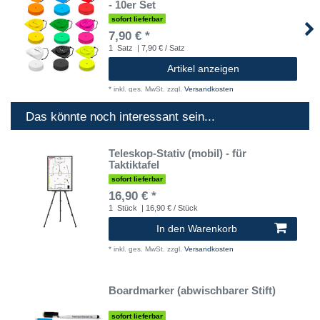
- 10er Set
sofort lieferbar
7,90 € *
1
Satz
| 7,90 € / Satz
Artikel anzeigen
*
inkl. ges. MwSt.
zzgl.
Versandkosten
Das könnte noch interessant sein...
Teleskop-Stativ (mobil) - für
Taktiktafel
sofort lieferbar
16,90 € *
1
Stück
| 16,90 € / Stück
In den Warenkorb
*
inkl. ges. MwSt.
zzgl.
Versandkosten
Boardmarker (abwischbarer Stift)
sofort lieferbar