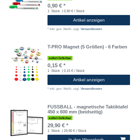
0,90 € *
1
Stück
| 0,90 € / Stück
Artikel anzeigen
*
inkl. ges. MwSt.
zzgl.
Versandkosten
T-PRO Magnet (5 Größen) - 6 Farben
sofort lieferbar
0,15 € *
1
Stück
| 0,15 € / Stück
Artikel anzeigen
*
inkl. ges. MwSt.
zzgl.
Versandkosten
FUSSBALL - magnetische Taktiktafel
450 x 600 mm (beidseitig)
sofort lieferbar
29,90 € *
1
Stück
| 29,90 € / Stück
In den Warenkorb