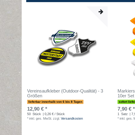
Vereinsaufkleber (Outdoor-Qualität) - 3
Markiers
Größen
10er Set
lieferbar innerhalb von 6 bis 8 Tagen
sofort liefe
12,90 € *
7,90 € *
50
Stück
| 0,26 € / Stück
1
Satz
| 7,
*
inkl. ges. MwSt.
zzgl.
Versandkosten
*
inkl. ges.