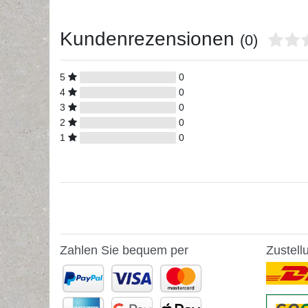
Kundenrezensionen
(0)
5
0
4
0
3
0
2
0
1
0
Zahlen Sie bequem per
Zustell