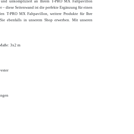
ll und unkompliziert an Ihrem T-PRO MX Faltpavillon
r – diese Seitenwand ist die perfekte Ergänzung für einen
den T-PRO MX Faltpavillon, weitere Produkte für Ihre
 Sie ebenfalls in unserem Shop erwerben.
Mit unseren
 Maße: 3x2 m
ester
ungen