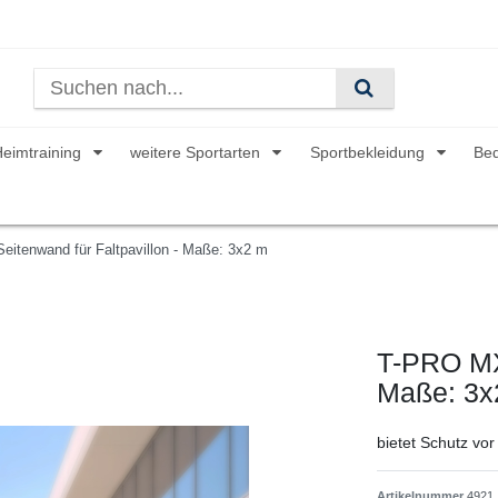
Heimtraining
weitere Sportarten
Sportbekleidung
Be
itenwand für Faltpavillon - Maße: 3x2 m
T-PRO MX 
Maße: 3x
bietet Schutz v
Artikelnummer
4921