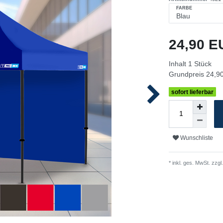
FARBE
24,90 
Inhalt
1
Stück
Grundpreis
24,90
sofort lieferbar
Wunschliste
* inkl. ges. MwSt. zzgl.