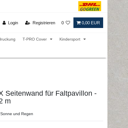
Login
Registrieren
0
0,00 EUR
druckung
T-PRO Cover
Kindersport
Seitenwand für Faltpavillon -
2 m
or Sonne und Regen