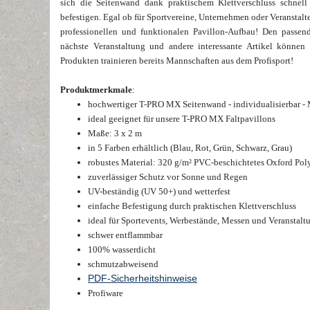
sich die Seitenwand dank praktischem Klettverschluss schne
befestigen. Egal ob für Sportvereine, Unternehmen oder Veranstalte
professionellen und funktionalen Pavillon-Aufbau! Den passen
nächste Veranstaltung und andere interessante Artikel können
Produkten trainieren bereits Mannschaften aus dem Profisport!
Produktmerkmale
:
hochwertiger T-PRO MX Seitenwand - individualisierbar -
ideal geeignet für unsere T-PRO MX Faltpavillons
Maße: 3 x 2 m
in 5 Farben erhältlich (Blau, Rot, Grün, Schwarz, Grau)
robustes Material: 320 g/m² PVC-beschichtetes Oxford Poly
zuverlässiger Schutz vor Sonne und Regen
UV-beständig
(UV 50+)
und wetterfest
einfache Befestigung durch praktischen Klettverschluss
ideal für Sportevents, Werbestände, Messen und Veranstalt
schwer entflammbar
100% wasserdicht
schmutzabweisend
PDF-Sicherheitshinweise
Profiware