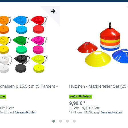
cheiben ø 15,5 cm (9 Farben) -
Hütchen - Markierteller Set (25
rbar
sofort lieferbar
9,90 € *
90 € / Satz
1
Satz
| 9,90 € / Satz
 MwSt.
zzgl.
Versandkosten
*
inkl. ges. MwSt.
zzgl.
Versandkosten