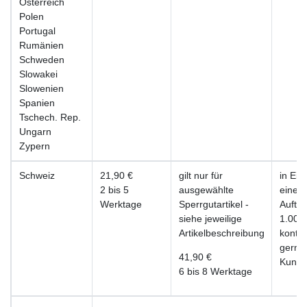
Österreich
Polen
Portugal
Rumänien
Schweden
Slowakei
Slowenien
Spanien
Tschech. Rep.
Ungarn
Zypern
Schweiz
21,90 €
gilt nur für
in Ein
2 bis 5
ausgewählte
einer
Werktage
Sperrgutartikel -
Auftr
siehe jeweilige
1.000 
Artikelbeschreibung
kontak
gerne
41,90 €
Kunde
6 bis 8 Werktage