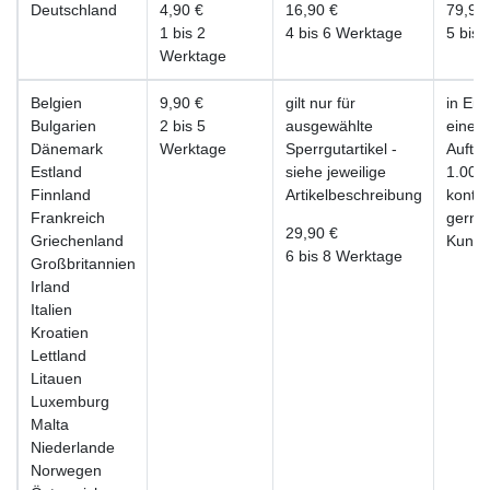
Deutschland
4,90 €
16,90 €
79,90
1 bis 2
4 bis 6 Werktage
5 bis 
Werktage
Belgien
9,90 €
gilt nur für
in Ein
Bulgarien
2 bis 5
ausgewählte
einer
Dänemark
Werktage
Sperrgutartikel -
Auftr
Estland
siehe jeweilige
1.000 
Finnland
Artikelbeschreibung
kontak
Frankreich
gerne
29,90 €
Griechenland
Kunde
6 bis 8 Werktage
Großbritannien
Irland
Italien
Kroatien
Lettland
Litauen
Luxemburg
Malta
Niederlande
Norwegen