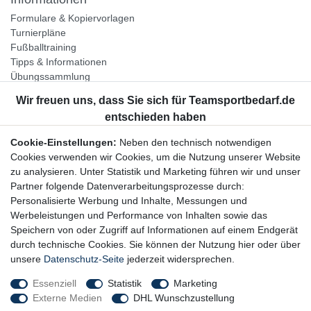
Formulare & Kopiervorlagen
Turnierpläne
Fußballtraining
Tipps & Informationen
Übungssammlung
Unternehmen
Jobs
Partnerprogramm
Cookie-Einstellungen:
Neben den technisch notwendigen
Widerrufsrecht
Cookies verwenden wir Cookies, um die Nutzung unserer Website
zu analysieren. Unter Statistik und Marketing führen wir und unser
Bestellung widerrufen
Partner folgende Datenverarbeitungsprozesse durch:
Datenschutzerklärung
Personalisierte Werbung und Inhalte, Messungen und
AGB
Werbeleistungen und Performance von Inhalten sowie das
Impressum
Speichern von oder Zugriff auf Informationen auf einem Endgerät
durch technische Cookies. Sie können der Nutzung hier oder über
Newsletter
unsere
Datenschutz-Seite
jederzeit widersprechen.
Gerne halten wir Sie auf dem Laufenden, hier geht es zur:
Essenziell
Statistik
Marketing
Externe Medien
DHL Wunschzustellung
Newsletter-Anmeldung