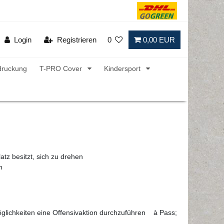
Login
Registrieren
0
0,00 EUR
druckung
T-PRO Cover
Kindersport
atz besitzt, sich zu drehen
n
glichkeiten eine Offensivaktion durchzuführen à Pass;