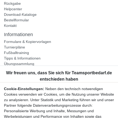
Rückgabe
Helpcenter
Download-Kataloge
Bestellformular
Kontakt
Informationen
Formulare & Kopiervorlagen
Turnierpläne
Fußballtraining
Tipps & Informationen
Übungssammlung
Unternehmen
Jobs
Partnerprogramm
Cookie-Einstellungen:
Neben den technisch notwendigen
Widerrufsrecht
Cookies verwenden wir Cookies, um die Nutzung unserer Website
zu analysieren. Unter Statistik und Marketing führen wir und unser
Bestellung widerrufen
Partner folgende Datenverarbeitungsprozesse durch:
Datenschutzerklärung
Personalisierte Werbung und Inhalte, Messungen und
AGB
Werbeleistungen und Performance von Inhalten sowie das