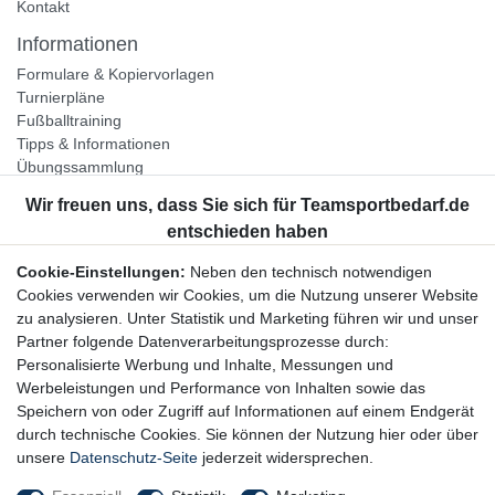
Kontakt
Informationen
Formulare & Kopiervorlagen
Turnierpläne
Fußballtraining
Tipps & Informationen
Übungssammlung
Unternehmen
Jobs
Partnerprogramm
Cookie-Einstellungen:
Neben den technisch notwendigen
Widerrufsrecht
Cookies verwenden wir Cookies, um die Nutzung unserer Website
zu analysieren. Unter Statistik und Marketing führen wir und unser
Bestellung widerrufen
Partner folgende Datenverarbeitungsprozesse durch:
Datenschutzerklärung
Personalisierte Werbung und Inhalte, Messungen und
AGB
Werbeleistungen und Performance von Inhalten sowie das
Impressum
Speichern von oder Zugriff auf Informationen auf einem Endgerät
durch technische Cookies. Sie können der Nutzung hier oder über
Newsletter
unsere
Datenschutz-Seite
jederzeit widersprechen.
Gerne halten wir Sie auf dem Laufenden, hier geht es zur: