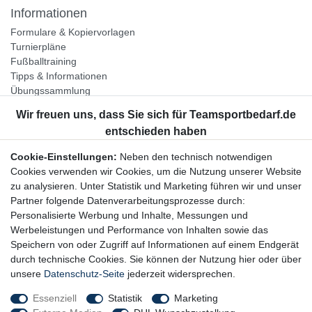
Informationen
Formulare & Kopiervorlagen
Turnierpläne
Fußballtraining
Tipps & Informationen
Übungssammlung
Unternehmen
Jobs
Partnerprogramm
Cookie-Einstellungen:
Neben den technisch notwendigen
Widerrufsrecht
Cookies verwenden wir Cookies, um die Nutzung unserer Website
zu analysieren. Unter Statistik und Marketing führen wir und unser
Bestellung widerrufen
Partner folgende Datenverarbeitungsprozesse durch:
Datenschutzerklärung
Personalisierte Werbung und Inhalte, Messungen und
AGB
Werbeleistungen und Performance von Inhalten sowie das
Impressum
Speichern von oder Zugriff auf Informationen auf einem Endgerät
durch technische Cookies. Sie können der Nutzung hier oder über
Newsletter
unsere
Datenschutz-Seite
jederzeit widersprechen.
Gerne halten wir Sie auf dem Laufenden, hier geht es zur:
Essenziell
Statistik
Marketing