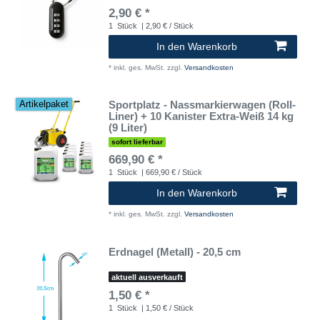
2,90 € *
1
Stück
| 2,90 € / Stück
In den Warenkorb
*
inkl. ges. MwSt.
zzgl.
Versandkosten
Sportplatz - Nassmarkierwagen (Roll-
Artikelpaket
Liner) + 10 Kanister Extra-Weiß 14 kg
(9 Liter)
sofort lieferbar
669,90 € *
1
Stück
| 669,90 € / Stück
In den Warenkorb
*
inkl. ges. MwSt.
zzgl.
Versandkosten
Erdnagel (Metall) - 20,5 cm
aktuell ausverkauft
1,50 € *
1
Stück
| 1,50 € / Stück