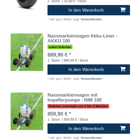
1
Stück
| 10,90 € / Stück
In den Warenkorb
*
inkl. ges. MwSt.
zzgl.
Versandkosten
Nassmarkierwagen Akku-Liner -
AKKU 100
sofort lieferbar
889,90 € *
1
Stück
| 889,90 € / Stück
In den Warenkorb
*
inkl. ges. MwSt.
zzgl.
Versandkosten
Nassmarkierwagen mit
Impellerpumpe - NIM 100
lieferbar innerhalb von 2 bis 3 Wochen
859,90 € *
1
Stück
| 859,90 € / Stück
In den Warenkorb
*
inkl. ges. MwSt.
zzgl.
Versandkosten