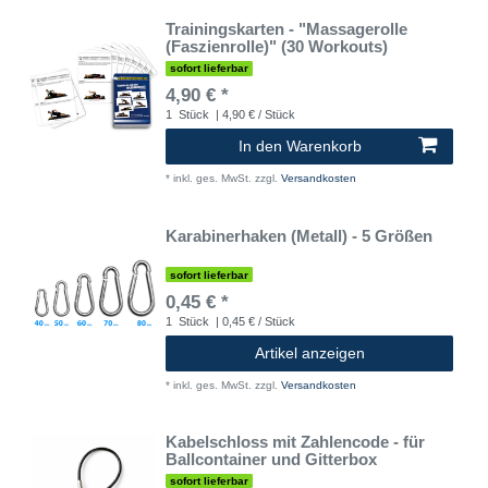
Trainingskarten - "Massagerolle
(Faszienrolle)" (30 Workouts)
sofort lieferbar
4,90 € *
1
Stück
| 4,90 € / Stück
In den Warenkorb
*
inkl. ges. MwSt.
zzgl.
Versandkosten
Karabinerhaken (Metall) - 5 Größen
sofort lieferbar
0,45 € *
1
Stück
| 0,45 € / Stück
Artikel anzeigen
*
inkl. ges. MwSt.
zzgl.
Versandkosten
Kabelschloss mit Zahlencode - für
Ballcontainer und Gitterbox
sofort lieferbar