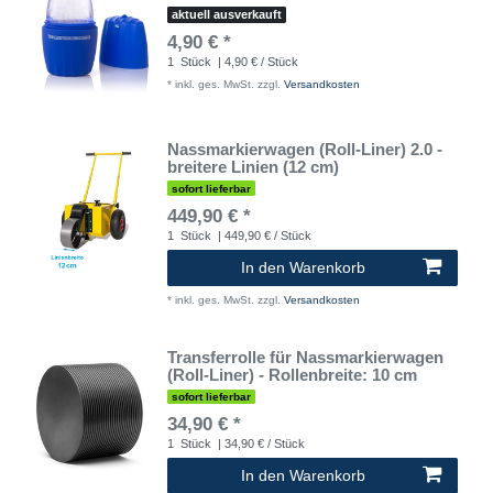
aktuell ausverkauft
4,90 € *
1
Stück
| 4,90 € / Stück
*
inkl. ges. MwSt.
zzgl.
Versandkosten
Nassmarkierwagen (Roll-Liner) 2.0 -
breitere Linien (12 cm)
sofort lieferbar
449,90 € *
1
Stück
| 449,90 € / Stück
In den Warenkorb
*
inkl. ges. MwSt.
zzgl.
Versandkosten
Transferrolle für Nassmarkierwagen
(Roll-Liner) - Rollenbreite: 10 cm
sofort lieferbar
34,90 € *
1
Stück
| 34,90 € / Stück
In den Warenkorb