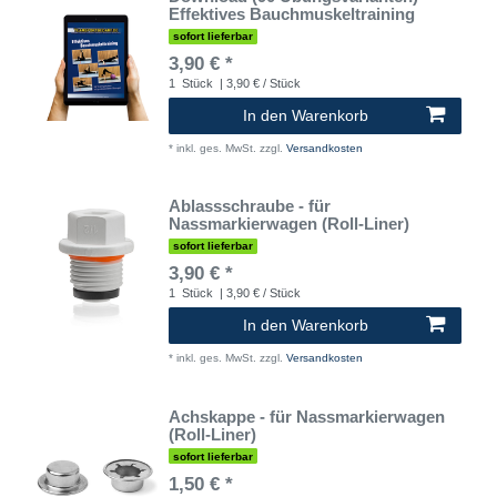
Effektives Bauchmuskeltraining
sofort lieferbar
3,90 € *
1
Stück
| 3,90 € / Stück
In den Warenkorb
*
inkl. ges. MwSt.
zzgl.
Versandkosten
Ablassschraube - für
Nassmarkierwagen (Roll-Liner)
sofort lieferbar
3,90 € *
1
Stück
| 3,90 € / Stück
In den Warenkorb
*
inkl. ges. MwSt.
zzgl.
Versandkosten
Achskappe - für Nassmarkierwagen
(Roll-Liner)
sofort lieferbar
1,50 € *