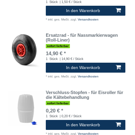
1
Stück
| 1,50 € / Stück
In den Warenkorb
*
inkl. ges. MwSt.
zzgl.
Versandkosten
Ersatzrad - für Nassmarkierwagen
(Roll-Liner)
sofort lieferbar
14,90 € *
1
Stück
| 14,90 € / Stück
In den Warenkorb
*
inkl. ges. MwSt.
zzgl.
Versandkosten
Verschluss-Stopfen - für Eisroller für
die Kältebehandlung
sofort lieferbar
0,20 € *
1
Stück
| 0,20 € / Stück
In den Warenkorb
*
inkl. ges. MwSt.
zzgl.
Versandkosten