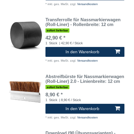
*
inkl. ges. MwSt.
zzgl.
Versandkosten
Transferrolle für Nassmarkierwagen
(Roll-Liner) - Rollenbreite: 12 cm
sofort lieferbar
42,90 € *
1
Stück
| 42,90 € / Stück
In den Warenkorb
*
inkl. ges. MwSt.
zzgl.
Versandkosten
Abstreifbürste für Nassmarkierwagen
(Roll-Liner) 2.0 - Linienbreite: 12 cm
sofort lieferbar
8,90 € *
1
Stück
| 8,90 € / Stück
In den Warenkorb
*
inkl. ges. MwSt.
zzgl.
Versandkosten
Download (90 Übungsvarianten) -