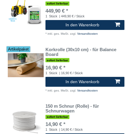
sofort lieferbar
449,90 € *
1
Stück
| 449,90 € / Stück
In den Warenkorb
*
inkl. ges. MwSt.
zzgl.
Versandkosten
Korkrolle (30x10 cm) - für Balance
Artikelpaket
Board
sofort lieferbar
16,90 € *
1
Stück
| 16,90 € / Stück
In den Warenkorb
*
inkl. ges. MwSt.
zzgl.
Versandkosten
150 m Schnur (Rolle) - für
Schnurwagen
sofort lieferbar
14,90 € *
1
Stück
| 14,90 € / Stück