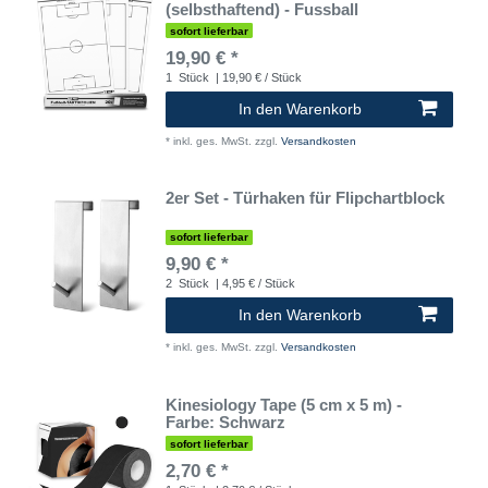
(selbsthaftend) - Fussball
sofort lieferbar
19,90 € *
1
Stück
| 19,90 € / Stück
In den Warenkorb
*
inkl. ges. MwSt.
zzgl.
Versandkosten
2er Set - Türhaken für Flipchartblock
sofort lieferbar
9,90 € *
2
Stück
| 4,95 € / Stück
In den Warenkorb
*
inkl. ges. MwSt.
zzgl.
Versandkosten
Kinesiology Tape (5 cm x 5 m) -
Farbe: Schwarz
sofort lieferbar
2,70 € *