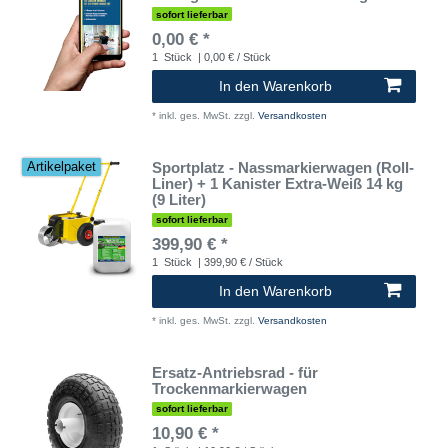
sofort lieferbar
0,00 € *
1
Stück
| 0,00 € / Stück
In den Warenkorb
*
inkl. ges. MwSt.
zzgl.
Versandkosten
Sportplatz - Nassmarkierwagen (Roll-
Artikelpaket
Liner) + 1 Kanister Extra-Weiß 14 kg
(9 Liter)
sofort lieferbar
399,90 € *
1
Stück
| 399,90 € / Stück
In den Warenkorb
*
inkl. ges. MwSt.
zzgl.
Versandkosten
Ersatz-Antriebsrad - für
Trockenmarkierwagen
sofort lieferbar
10,90 € *