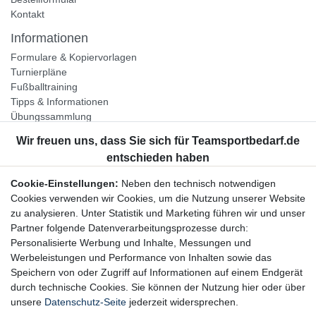
Kontakt
Informationen
Formulare & Kopiervorlagen
Turnierpläne
Fußballtraining
Tipps & Informationen
Übungssammlung
Unternehmen
Jobs
Partnerprogramm
Cookie-Einstellungen:
Neben den technisch notwendigen
Widerrufsrecht
Cookies verwenden wir Cookies, um die Nutzung unserer Website
zu analysieren. Unter Statistik und Marketing führen wir und unser
Bestellung widerrufen
Partner folgende Datenverarbeitungsprozesse durch:
Datenschutzerklärung
Personalisierte Werbung und Inhalte, Messungen und
AGB
Werbeleistungen und Performance von Inhalten sowie das
Impressum
Speichern von oder Zugriff auf Informationen auf einem Endgerät
durch technische Cookies. Sie können der Nutzung hier oder über
Newsletter
unsere
Datenschutz-Seite
jederzeit widersprechen.
Gerne halten wir Sie auf dem Laufenden, hier geht es zur: