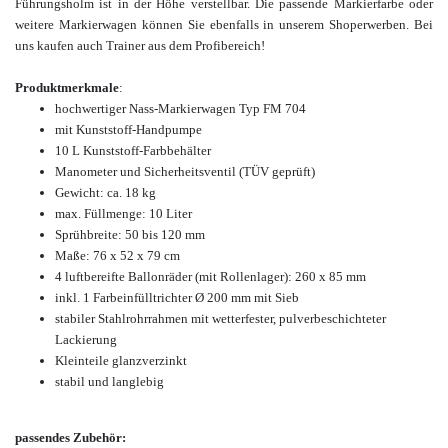
Führungsholm ist in der Höhe verstellbar. Die passende Markierfarbe oder
weitere Markierwagen
können Sie ebenfalls in unserem Shop
erwerben.
Bei
uns kaufen auch Trainer aus dem Profibereich!
Produktmerkmale
:
hochwertiger Nass-Markierwagen Typ FM 704
mit Kunststoff-Handpumpe
10 L Kunststoff-Farbbehälter
Manometer und Sicherheitsventil (TÜV geprüft)
Gewicht: ca. 18 kg
max. Füllmenge: 10 Liter
Sprühbreite: 50 bis 120 mm
Maße: 76 x 52 x 79 cm
4 luftbereifte Ballonräder (mit Rollenlager): 260 x 85 mm
inkl. 1 Farbeinfülltrichter Ø 200 mm mit Sieb
stabiler Stahlrohrrahmen mit wetterfester, pulverbeschichteter
Lackierung
Kleinteile glanzverzinkt
stabil und langlebig
passendes Zubehör: