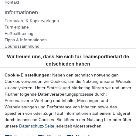
Kontakt
Informationen
Formulare & Kopiervorlagen
Turnierpläne
Fußballtraining
Tipps & Informationen
Übungssammlung
Unternehmen
Jobs
Partnerprogramm
Cookie-Einstellungen:
Neben den technisch notwendigen
Widerrufsrecht
Cookies verwenden wir Cookies, um die Nutzung unserer Website
zu analysieren. Unter Statistik und Marketing führen wir und unser
Bestellung widerrufen
Partner folgende Datenverarbeitungsprozesse durch:
Datenschutzerklärung
Personalisierte Werbung und Inhalte, Messungen und
AGB
Werbeleistungen und Performance von Inhalten sowie das
Impressum
Speichern von oder Zugriff auf Informationen auf einem Endgerät
durch technische Cookies. Sie können der Nutzung hier oder über
Newsletter
unsere
Datenschutz-Seite
jederzeit widersprechen.
Gerne halten wir Sie auf dem Laufenden, hier geht es zur: