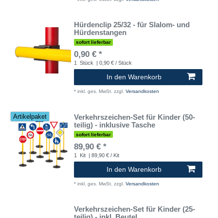
Hürdenclip 25/32 - für Slalom- und
Hürdenstangen
sofort lieferbar
0,90 € *
1
Stück
| 0,90 € / Stück
In den Warenkorb
*
inkl. ges. MwSt.
zzgl.
Versandkosten
Verkehrszeichen-Set für Kinder (50-
Artikelpaket
teilig) - inklusive Tasche
sofort lieferbar
89,90 € *
1
Kit
| 89,90 € / Kit
In den Warenkorb
*
inkl. ges. MwSt.
zzgl.
Versandkosten
Verkehrszeichen-Set für Kinder (25-
teilig) - inkl. Beutel