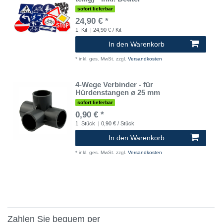
sofort lieferbar
24,90 € *
1
Kit
| 24,90 € / Kit
In den Warenkorb
*
inkl. ges. MwSt.
zzgl.
Versandkosten
4-Wege Verbinder - für
Hürdenstangen ø 25 mm
sofort lieferbar
0,90 € *
1
Stück
| 0,90 € / Stück
In den Warenkorb
*
inkl. ges. MwSt.
zzgl.
Versandkosten
Zahlen Sie bequem per