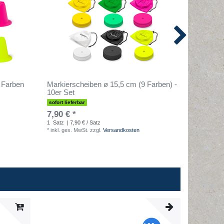
 Farben
Markierscheiben ø 15,5 cm (9 Farben) -
Hütchen 
10er Set
sofort lieferbar
sofort lief
7,90 € *
9,90 € 
1
Satz
| 7,90 € / Satz
1
Satz
| 9
*
inkl. ges. MwSt.
zzgl.
Versandkosten
*
inkl. ges