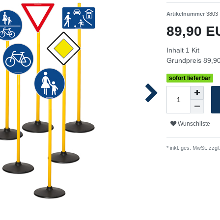
Artikelnummer
3803
89,90 
Inhalt
1
Kit
Grundpreis
89,90
sofort lieferbar
Wunschliste
* inkl. ges. MwSt. zzgl.