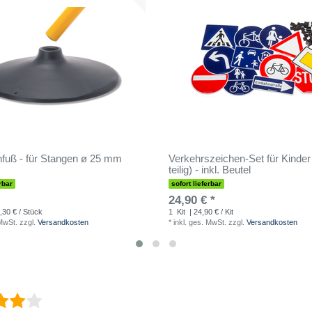
fuß - für Stangen ø 25 mm
Verkehrszeichen-Set für Kinder
teilig) - inkl. Beutel
rbar
sofort lieferbar
24,90 € *
,30 € / Stück
1
Kit
| 24,90 € / Kit
 MwSt.
zzgl.
Versandkosten
*
inkl. ges. MwSt.
zzgl.
Versandkosten