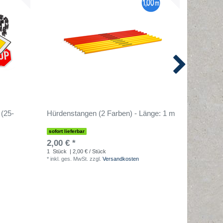
 (25-
Hürdenstangen (2 Farben) - Länge: 1 m
Verkehr
cm
sofort lieferbar
sofort lief
2,00 € *
1,50 € 
1
Stück
| 2,00 € / Stück
1
Stück
| 
*
inkl. ges. MwSt.
zzgl.
Versandkosten
*
inkl. ges