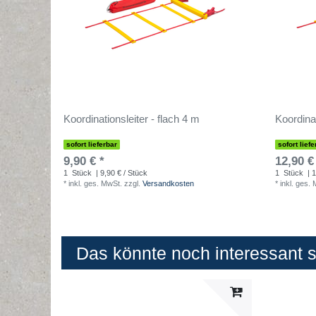
Koordinationsleiter - flach 4 m
Koordinat
sofort lieferbar
sofort liefe
9,90 € *
12,90 €
1
Stück
| 9,90 € / Stück
1
Stück
| 1
*
inkl. ges. MwSt.
zzgl.
Versandkosten
*
inkl. ges.
Das könnte noch interessant se