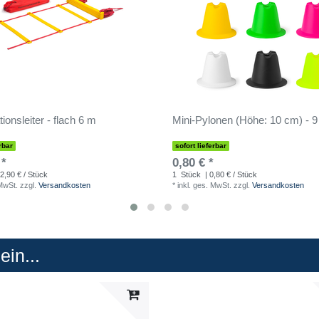
ionsleiter - flach 6 m
Mini-Pylonen (Höhe: 10 cm) - 9
rbar
sofort lieferbar
 *
0,80 € *
2,90 € / Stück
1
Stück
| 0,80 € / Stück
 MwSt.
zzgl.
Versandkosten
*
inkl. ges. MwSt.
zzgl.
Versandkosten
in...