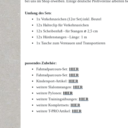
bei uns im Shop erwerben. Einige deutsche Profivereine arbeiten be
Umfang des
Sets
:
1x Verkehrszeichen (12er Set) inkl. Beutel
12x Halteclip für Verkehrszeichen
12x Scheibenfuß - für Stangen
ø
2,5 cm
12x Hürdenstangen - Länge: 1 m
1x Tasche zum Verstauen und Transportieren
passendes Zubehör:
Fahrradparcours-Set:
HIER
Fahrradparcours-Set:
HIER
Kindersport-Artikel:
HIER
weitere Slalomstangen:
HIER
weitere Pylonen:
HIER
weitere Trainingsübungen:
HIER
weitere Komplettsets:
HIER
weitere T-PRO Artikel:
HIER