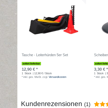
Tasche - Leiterhürden 5er Set
Scheiben
sofort lieferbar
sofort liefe
12,90 € *
3,30 € *
1
Stück
| 12,90 € / Stück
1
Stück
| 3
*
inkl. ges. MwSt.
zzgl.
Versandkosten
*
inkl. ges.
Kundenrezensionen
(1)