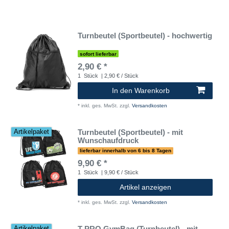
Turnbeutel (Sportbeutel) - hochwertig
sofort lieferbar
2,90 € *
1
Stück
| 2,90 € / Stück
In den Warenkorb
*
inkl. ges. MwSt.
zzgl.
Versandkosten
Turnbeutel (Sportbeutel) - mit
Artikelpaket
Wunschaufdruck
lieferbar innerhalb von 6 bis 8 Tagen
9,90 € *
1
Stück
| 9,90 € / Stück
Artikel anzeigen
*
inkl. ges. MwSt.
zzgl.
Versandkosten
T-PRO GymBag (Turnbeutel) - mit
Artikelpaket