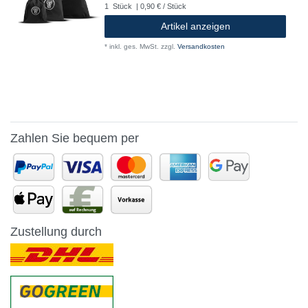
1
Stück
| 0,90 € / Stück
Artikel anzeigen
*
inkl. ges. MwSt.
zzgl.
Versandkosten
Zahlen Sie bequem per
Zustellung durch