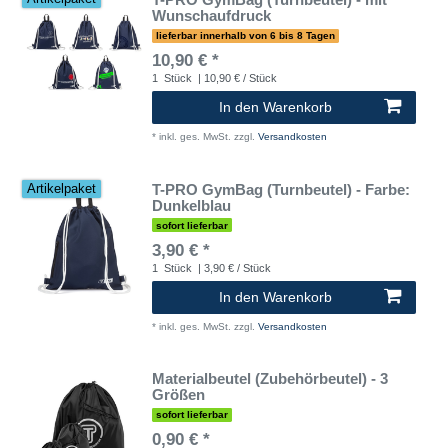
Wunschaufdruck
lieferbar innerhalb von 6 bis 8 Tagen
10,90 € *
1
Stück
| 10,90 € / Stück
In den Warenkorb
*
inkl. ges. MwSt.
zzgl.
Versandkosten
T-PRO GymBag (Turnbeutel) - Farbe:
Artikelpaket
Dunkelblau
sofort lieferbar
3,90 € *
1
Stück
| 3,90 € / Stück
In den Warenkorb
*
inkl. ges. MwSt.
zzgl.
Versandkosten
Materialbeutel (Zubehörbeutel) - 3
Größen
sofort lieferbar
0,90 € *