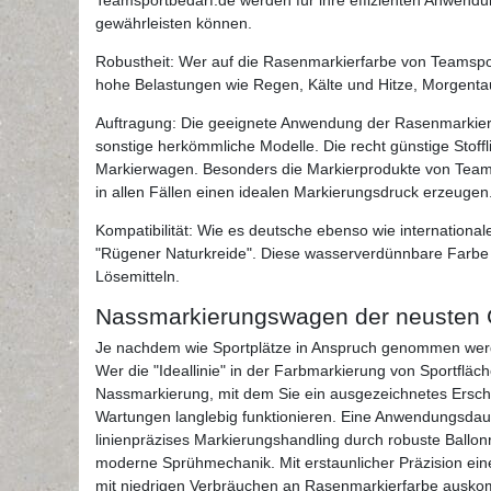
gewährleisten können.
Robustheit: Wer auf die Rasenmarkierfarbe von Teamspo
hohe Belastungen wie Regen, Kälte und Hitze, Morgenta
Auftragung: Die geeignete Anwendung der Rasenmarkier
sonstige herkömmliche Modelle. Die recht günstige Stof
Markierwagen. Besonders die Markierprodukte von Teamsp
in allen Fällen einen idealen Markierungsdruck erzeugen
Kompatibilität: Wie es deutsche ebenso wie internationa
"Rügener Naturkreide". Diese wasserverdünnbare Farbe ko
Lösemitteln.
Nassmarkierungswagen der neusten 
Je nachdem wie Sportplätze in Anspruch genommen werden
Wer die "Ideallinie" in der Farbmarkierung von Sportflä
Nassmarkierung, mit dem Sie ein ausgezeichnetes Erschei
Wartungen langlebig funktionieren. Eine Anwendungsdaue
linienpräzises Markierungshandling durch robuste Ballo
moderne Sprühmechanik. Mit erstaunlicher Präzision eine
mit niedrigen Verbräuchen an Rasenmarkierfarbe ausko