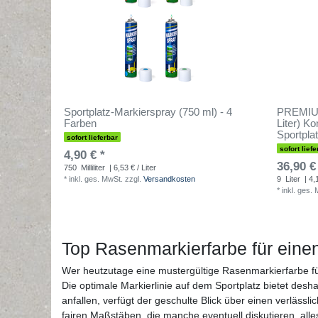
Sportplatz-Markierspray (750 ml) - 4
PREMIUM 
Farben
Liter) Ko
Sportpla
sofort lieferbar
sofort liefe
4,90 € *
36,90 €
750
Milliliter
| 6,53 € / Liter
*
inkl. ges. MwSt.
zzgl.
Versandkosten
9
Liter
| 4,1
*
inkl. ges.
Top Rasenmarkierfarbe für einen
Wer heutzutage eine mustergültige Rasenmarkierfarbe für
Die optimale Markierlinie auf dem Sportplatz bietet desh
anfallen, verfügt der geschulte Blick über einen verlässli
fairen Maßstäben, die manche eventuell diskutieren, alle