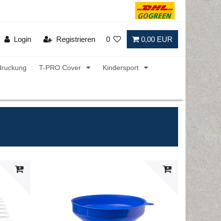
Login
Registrieren
0
0,00 EUR
druckung
T-PRO Cover
Kindersport
Artikel