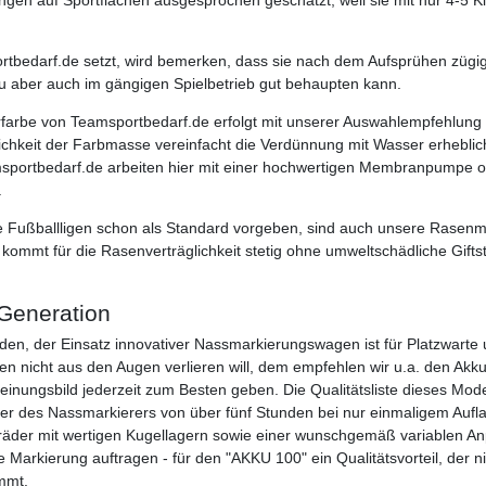
rtbedarf.de setzt, wird bemerken, dass sie nach dem Aufsprühen zügi
u aber auch im gängigen Spielbetrieb gut behaupten kann.
farbe von Teamsportbedarf.de erfolgt mit unserer Auswahlempfehlung
flichkeit der Farbmasse vereinfacht die Verdünnung mit Wasser erhebl
ortbedarf.de arbeiten hier mit einer hochwertigen Membranpumpe oder
.
le Fußballligen schon als Standard vorgeben, sind auch unsere Rasenma
mmt für die Rasenverträglichkeit stetig ohne umweltschädliche Giftsto
Generation
, der Einsatz innovativer Nassmarkierungswagen ist für Platzwarte un
chen nicht aus den Augen verlieren will, dem empfehlen wir u.a. den A
nungsbild jederzeit zum Besten geben. Die Qualitätsliste dieses Modell
r des Nassmarkierers von über fünf Stunden bei nur einmaligem Aufla
nräder mit wertigen Kugellagern sowie einer wunschgemäß variablen A
 Markierung auftragen - für den "AKKU 100" ein Qualitätsvorteil, der n
mmt.