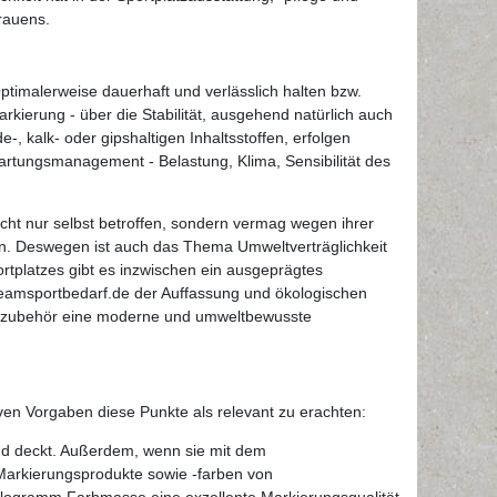
rauens.
ptimalerweise dauerhaft und verlässlich halten bzw.
rkierung - über die Stabilität, ausgehend natürlich auch
, kalk- oder gipshaltigen Inhaltsstoffen, erfolgen
artungsmanagement - Belastung, Klima, Sensibilität des
nicht nur selbst betroffen, sondern vermag wegen ihrer
en. Deswegen ist auch das Thema Umweltverträglichkeit
platzes gibt es inzwischen ein ausgeprägtes
Teamsportbedarf.de der Auffassung und ökologischen
gszubehör eine moderne und umweltbewusste
ven Vorgaben diese Punkte als relevant zu erachten:
und deckt. Außerdem, wenn sie mit dem
 Markierungsprodukte sowie -farben von
Kilogramm Farbmasse eine exzellente Markierungsqualität