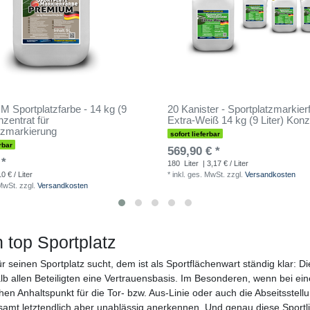
Sportplatzfarbe - 14 kg (9
20 Kanister - Sportplatzmarkier
nzentrat für
Extra-Weiß 14 kg (9 Liter) Konz
tzmarkierung
sofort lieferbar
rbar
569,90 € *
 *
180
Liter
| 3,17 € / Liter
0 € / Liter
*
inkl. ges. MwSt.
zzgl.
Versandkosten
 MwSt.
zzgl.
Versandkosten
 top Sportplatz
 seinen Sportplatz sucht, dem ist als Sportflächenwart ständig klar: D
alb allen Beteiligten eine Vertrauensbasis. Im Besonderen, wenn bei ei
chen Anhaltspunkt für die Tor- bzw. Aus-Linie oder auch die Abseitsstell
samt letztendlich aber unablässig anerkennen. Und genau diese Sportlic