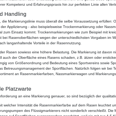
er Kompetenz und Erfahrungspraxis hin zur perfekten Linie allen Vert
nd Handling
die Markierungslinie muss überall die selbe Voraussetzung erfüllen: O
n der Applizierung - also beispielsweise Trockenmarkierung oder Nassma
l zum Einsatz kommt. Trockenmarkierungen wie zum Beispiel mit kreide-
ist bei Rasenoberflächen wegen der unterschiedlichsten Vorgaben im W
fach langanhaltende Vorteile in der Rasennutzung.
fährt der Rasen sowieso eine höhere Belastung. Die Markierung ist davon 
l auch der Oberfläche eines Rasens schaden, z.B. ätzen oder erstick
gig von Größenordnung und Bedeutung eines Sportvereins sowie Sport
das Betreuungsmanagement der Sportflächen. Natürlich folgen wir bei 
 Sortiment an Rasenmarkierfarben, Nassmarkierwagen und Markierun
le Platzwarte
forderung an eine Markierung genauer, so sind bezüglich der qualitati
mit welcher Intensität die Rasenmarkierfarbe auf dem Rasen leuchtet 
rungspumpen des Flüssigmarkierers nicht sonderlich verschleißt. Die
ngen auf Sportflächen ausgesprochen geschätzt, weil sie mit nur 4-5 