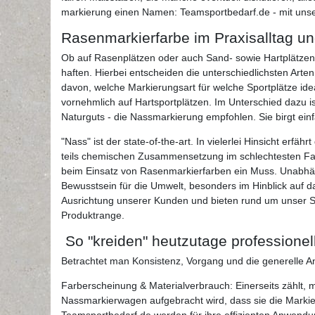
markierung einen Namen: Teamsportbedarf.de - mit unser
Rasenmarkierfarbe im Praxisalltag u
Ob auf Rasenplätzen oder auch Sand- sowie Hartplätzen, 
haften. Hierbei entscheiden die unterschiedlichsten Arte
davon, welche Markierungsart für welche Sportplätze idea
vornehmlich auf Hartsportplätzen. Im Unterschied dazu 
Naturguts - die Nassmarkierung empfohlen. Sie birgt ein
"Nass" ist der state-of-the-art. In vielerlei Hinsicht er
teils chemischen Zusammensetzung im schlechtesten Fal
beim Einsatz von Rasenmarkierfarben ein Muss. Unabhän
Bewusstsein für die Umwelt, besonders im Hinblick auf 
Ausrichtung unserer Kunden und bieten rund um unser
Produktrange.
So "kreiden" heutzutage professionel
Betrachtet man Konsistenz, Vorgang und die generelle An
Farberscheinung & Materialverbrauch: Einerseits zählt, 
Nassmarkierwagen aufgebracht wird, dass sie die Markie
Teamsportbedarf.de werden für ihre effizienten Anwendu