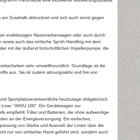
g am Grashalb abtrocknet und sich auch sonst gegen
 an erstklassigen Nassmarkierwagen oder auch durch
ich sowie auch das einfache Sprüh-Handling mit dem
 mit der äußerst fortschrittlichen Impellerpumpe, die
rkierfarben sehr umweltfreundlich. Grundlage ist die
ffe aus. Sie ist zudem atmungsaktiv und frei von
d Sportplatzverantwortliche heutzutage obligatorisch.
kku-Liner "AKKU 100". Ein Gerätewagen zur
s empfiehlt: Filter und Batterien, die ohne aufwendige
den an der Energieversorgung. Ein einfaches,
npassung von Stärke und Ausmaß der Linien über die
icht nur von einfacher Hand geführt wird, sondern auch