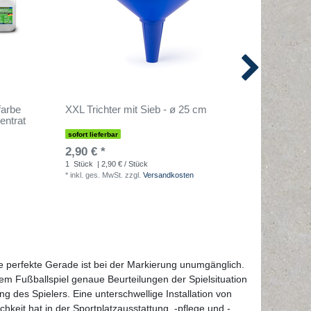
farbe
XXL Trichter mit Sieb - ø 25 cm
1 Palet
entrat
Markierf
sofort lieferbar
sofort lief
2,90 € *
1.749,9
1
Stück
| 2,90 € / Stück
486
Liter
|
*
inkl. ges. MwSt.
zzgl.
Versandkosten
*
inkl. ges
ie perfekte Gerade ist bei der Markierung unumgänglich.
nem Fußballspiel genaue Beurteilungen der Spielsituation
ung des Spielers. Eine unterschwellige Installation von
hkeit hat in der Sportplatzausstattung, -pflege und -