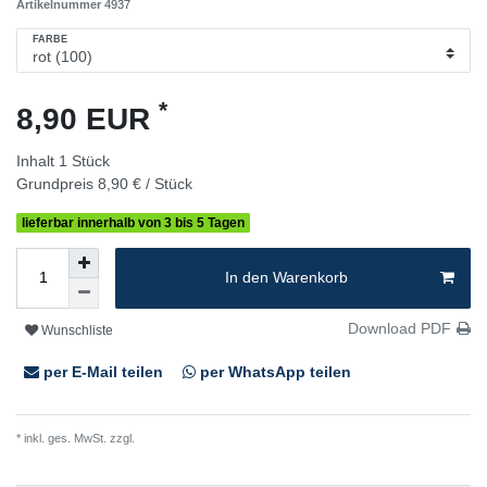
Artikelnummer
4937
FARBE
*
8,90 EUR
Inhalt
1
Stück
Grundpreis
8,90 € / Stück
lieferbar innerhalb von 3 bis 5 Tagen
In den Warenkorb
Download PDF
Wunschliste
per E-Mail teilen
per WhatsApp teilen
* inkl. ges. MwSt. zzgl.
Versandkosten