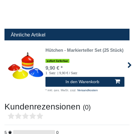
Ähnliche Artikel
Hütchen - Markierteller Set (25 Stück)
sofort lieferbar
9,90 € *
1
Satz
| 9,90 € / Satz
In den Warenkorb
*
inkl. ges. MwSt.
zzgl.
Versandkosten
Kundenrezensionen
(0)
5
0