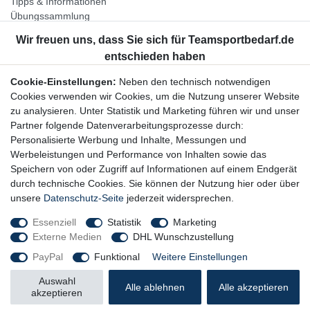
Tipps & Informationen
Übungssammlung
Unternehmen
Jobs
Partnerprogramm
Cookie-Einstellungen:
Neben den technisch notwendigen
Widerrufsrecht
Cookies verwenden wir Cookies, um die Nutzung unserer Website
zu analysieren. Unter Statistik und Marketing führen wir und unser
Bestellung widerrufen
Partner folgende Datenverarbeitungsprozesse durch:
Datenschutzerklärung
Personalisierte Werbung und Inhalte, Messungen und
AGB
Werbeleistungen und Performance von Inhalten sowie das
Impressum
Speichern von oder Zugriff auf Informationen auf einem Endgerät
durch technische Cookies. Sie können der Nutzung hier oder über
Newsletter
unsere
Datenschutz-Seite
jederzeit widersprechen.
Gerne halten wir Sie auf dem Laufenden, hier geht es zur:
Essenziell
Statistik
Marketing
Externe Medien
DHL Wunschzustellung
Newsletter-Anmeldung
PayPal
Funktional
Weitere Einstellungen
Auswahl
Alle ablehnen
Alle akzeptieren
akzeptieren
© Copyright 2026 Trainingsunterlagen24 GmbH. Alle Rechte vorbehalten.