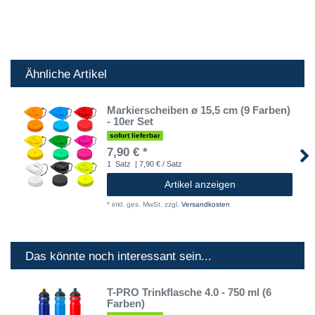
Ähnliche Artikel
Markierscheiben ø 15,5 cm (9 Farben)
- 10er Set
sofort lieferbar
7,90 € *
1
Satz
| 7,90 € / Satz
Artikel anzeigen
*
inkl. ges. MwSt.
zzgl.
Versandkosten
Das könnte noch interessant sein...
T-PRO Trinkflasche 4.0 - 750 ml (6
Farben)