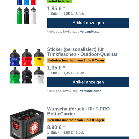
sofort lieferbar
1,85 € *
1
Stück
| 1,85 € / Stück
Artikel anzeigen
*
inkl. ges. MwSt.
zzgl.
Versandkosten
Sticker (personalisiert) für
Trinkflaschen - Outdoor-Qualität
lieferbar innerhalb von 6 bis 8 Tagen
1,35 € *
1
Stück
| 1,35 € / Stück
Artikel anzeigen
*
inkl. ges. MwSt.
zzgl.
Versandkosten
Wunschaufdruck - für T-PRO
BottleCarrier
lieferbar innerhalb von 6 bis 8 Tagen
8,90 € *
1
Stück
| 8,90 € / Stück