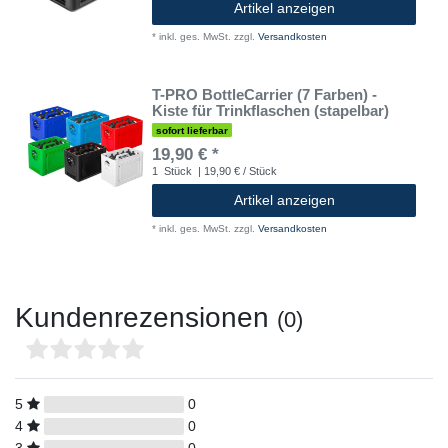
Artikel anzeigen
*
inkl. ges. MwSt.
zzgl.
Versandkosten
T-PRO BottleCarrier (7 Farben) -
Kiste für Trinkflaschen (stapelbar)
sofort lieferbar
19,90 € *
1
Stück
| 19,90 € / Stück
Artikel anzeigen
*
inkl. ges. MwSt.
zzgl.
Versandkosten
Kundenrezensionen
(0)
5
0
4
0
3
0