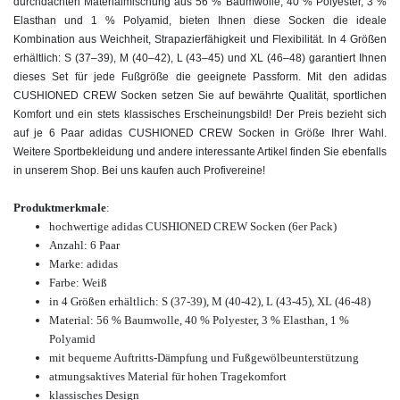
durchdachten Materialmischung aus 56 % Baumwolle, 40 % Polyester, 3 %
Elasthan und 1 % Polyamid, bieten Ihnen diese Socken die ideale
Kombination aus Weichheit, Strapazierfähigkeit und Flexibilität. In 4 Größen
erhältlich: S (37–39), M (40–42), L (43–45) und XL (46–48) garantiert Ihnen
dieses Set für jede Fußgröße die geeignete Passform. Mit den adidas
CUSHIONED CREW Socken setzen Sie auf bewährte Qualität, sportlichen
Komfort und ein stets klassisches Erscheinungsbild! Der Preis bezieht sich
auf je 6 Paar adidas CUSHIONED CREW Socken in Größe Ihrer Wahl.
Weitere Sportbekleidung und andere interessante Artikel finden Sie ebenfalls
in unserem Shop. Bei uns kaufen auch Profivereine!
Produktmerkmale
:
hochwertige adidas CUSHIONED CREW Socken (6er Pack)
Anzahl: 6 Paar
Marke: adidas
Farbe: Weiß
in 4 Größen erhältlich: S (37-39), M (40-42), L (43-45), XL (46-48)
Material: 56 % Baumwolle, 40 % Polyester, 3 % Elasthan, 1 %
Polyamid
mit bequeme Auftritts-Dämpfung und
Fußgewölbeunterstützung
atmungsaktives Material für hohen Tragekomfort
klassisches Design