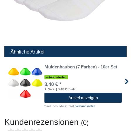
Ähnliche Artikel
Muldenhauben (7 Farben) - 10er Set
sofort lieferbar
3,40 € *
1
Satz
| 3,40 € / Satz
Artikel anzeigen
*
inkl. ges. MwSt.
zzgl.
Versandkosten
Kundenrezensionen
(0)