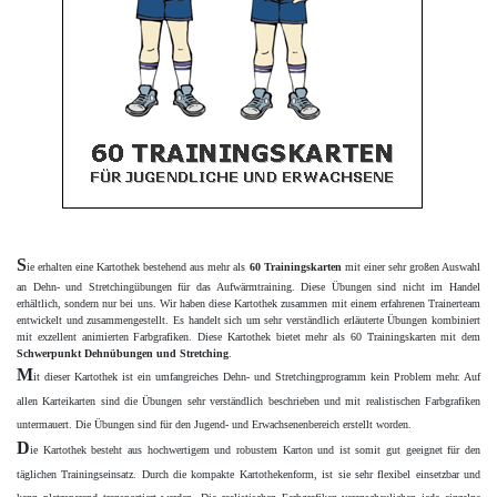
S
ie erhalten eine Kartothek bestehend aus mehr als
60 Trainingskarten
mit einer sehr großen Auswahl
an Dehn- und Stretchingübungen
für das Aufwärmtraining. Diese Übungen sind nicht im Handel
erhältlich, sondern nur bei uns. Wir haben diese Kartothek zusammen mit einem erfahrenen
Trainerteam
entwickelt und zusammengestellt. Es handelt sich um sehr verständlich erläuterte Ü
bungen kombiniert
mit exzellent animierten Farbgrafiken. Diese Kartothek bietet
mehr als 60 Trainingskarten mit dem
Schwerpunkt Dehnübungen und Stretching
.
M
it dieser Kartothek ist ein umfangreiches Dehn- und Stretchingprogramm kein Problem mehr. Auf
allen Karteikarten
sind die Übungen sehr verständlich beschrieben und mit realistischen Farbgrafiken
untermauert.
Die Übungen sind für den Jugend- und Erwachsenenbereich erstellt worden.
D
ie Kartothek besteht aus hochwertigem und robustem Karton und ist somit gut geeignet für den
täglichen Trainingseinsatz. Durch die kompakte Kartothekenform, ist sie sehr flexibel einsetzbar und