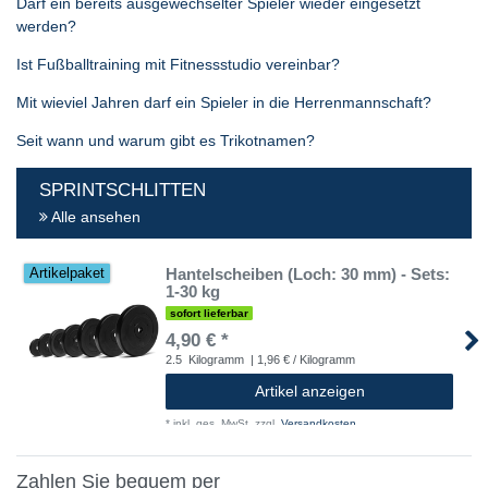
Darf ein bereits ausgewechselter Spieler wieder eingesetzt
werden?
Ist Fußballtraining mit Fitnessstudio vereinbar?
Mit wieviel Jahren darf ein Spieler in die Herrenmannschaft?
Seit wann und warum gibt es Trikotnamen?
SPRINTSCHLITTEN
Alle ansehen
Hantelscheiben (Loch: 30 mm) - Sets:
Artikelpaket
1-30 kg
sofort lieferbar
4,90 € *
2.5
Kilogramm
| 1,96 € / Kilogramm
Artikel anzeigen
*
inkl. ges. MwSt.
zzgl.
Versandkosten
Zahlen Sie bequem per