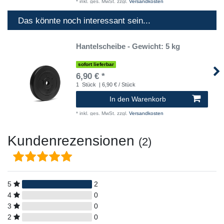
*
inkl. ges. MwSt.
zzgl.
Versandkosten
Das könnte noch interessant sein...
Hantelscheibe - Gewicht: 5 kg
sofort lieferbar
6,90 € *
1
Stück
| 6,90 € / Stück
In den Warenkorb
*
inkl. ges. MwSt.
zzgl.
Versandkosten
Kundenrezensionen
(2)
5
2
4
0
3
0
2
0