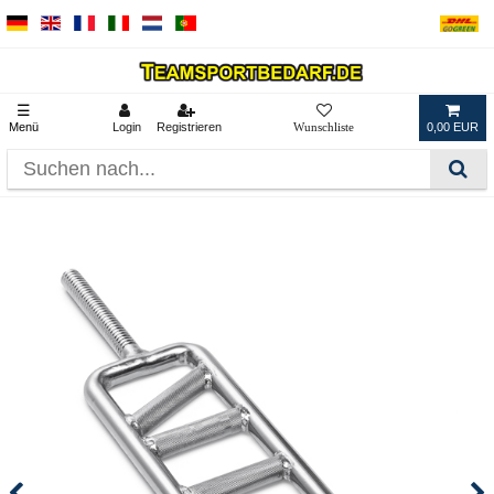
☰
Menü
Login
Registrieren
0,00 EUR