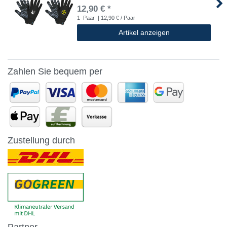
12,90 € *
1
Paar
| 12,90 € / Paar
Artikel anzeigen
*
inkl. ges. MwSt.
zzgl.
Versandkosten
Zahlen Sie bequem per
Zustellung durch
Partner