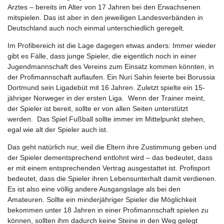
Arztes – bereits im Alter von 17 Jahren bei den Erwachsenen
mitspielen. Das ist aber in den jeweiligen Landesverbänden in
Deutschland auch noch einmal unterschiedlich geregelt.
Im Profibereich ist die Lage dagegen etwas anders: Immer wieder
gibt es Fälle, dass junge Spieler, die eigentlich noch in einer
Jugendmannschaft des Vereins zum Einsatz kommen könnten, in
der Profimannschaft auflaufen. Ein Nuri Sahin feierte bei Borussia
Dortmund sein Ligadebüt mit 16 Jahren. Zuletzt spielte ein 15-
jähriger Norweger in der ersten Liga. Wenn der Trainer meint,
der Spieler ist bereit, sollte er von allen Seiten unterstützt
werden. Das Spiel Fußball sollte immer im Mittelpunkt stehen,
egal wie alt der Spieler auch ist.
Das geht natürlich nur, weil die Eltern ihre Zustimmung geben und
der Spieler dementsprechend entlohnt wird – das bedeutet, dass
er mit einem entsprechenden Vertrag ausgestattet ist. Profisport
bedeutet, dass die Spieler ihren Lebensunterhalt damit verdienen.
Es ist also eine völlig andere Ausgangslage als bei den
Amateuren. Sollte ein minderjähriger Spieler die Möglichkeit
bekommen unter 18 Jahren in einer Profimannschaft spielen zu
können, sollten ihm dadurch keine Steine in den Weg gelegt