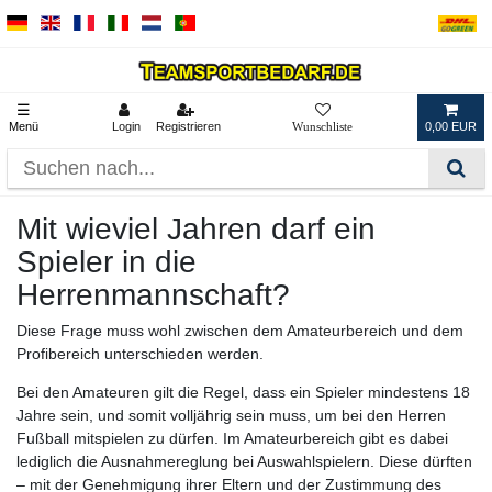
☰
Menü
Login
Registrieren
0,00 EUR
Mit wieviel Jahren darf ein
Spieler in die
Herrenmannschaft?
Diese Frage muss wohl zwischen dem Amateurbereich und dem
Profibereich unterschieden werden.
Bei den Amateuren gilt die Regel, dass ein Spieler mindestens 18
Jahre sein, und somit volljährig sein muss, um bei den Herren
Fußball mitspielen zu dürfen. Im Amateurbereich gibt es dabei
lediglich die Ausnahmereglung bei Auswahlspielern. Diese dürften
– mit der Genehmigung ihrer Eltern und der Zustimmung des