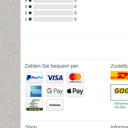
4
0
3
0
2
0
1
0
Zahlen Sie bequem per
Zustell
Shop
Informa