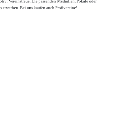
otiv: Vereinstreue. Die passenden Medaillen, Pokale oder
op erwerben.
Bei uns kaufen auch Profivereine!