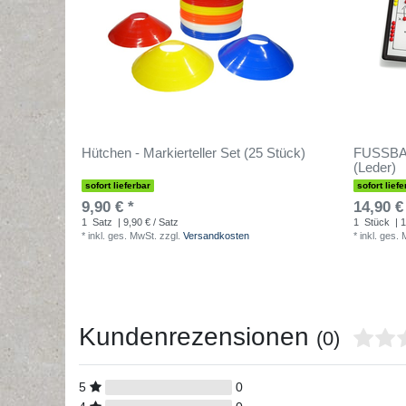
Hütchen - Markierteller Set (25 Stück)
FUSSBAL
(Leder)
sofort lieferbar
sofort liefe
9,90 € *
14,90 €
1
Satz
| 9,90 € / Satz
1
Stück
| 1
*
inkl. ges. MwSt.
zzgl.
Versandkosten
*
inkl. ges.
Kundenrezensionen
(0)
5
0