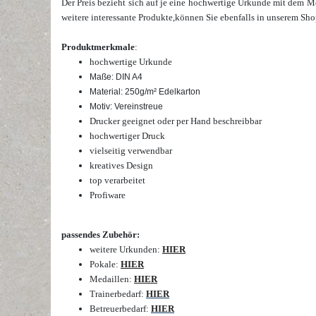
Der Preis bezieht sich auf je eine hochwertige Urkunde mit dem M
weitere interessante Produkte,
können Sie ebenfalls in unserem Sh
Produktmerkmale
:
hochwertige Urkunde
Maße: DIN A4
Material: 250g/m² Edelkarton
Motiv: Vereinstreue
Drucker geeignet oder per Hand beschreibbar
hochwertiger Druck
vielseitig verwendbar
kreatives Design
top verarbeitet
Profiware
passendes Zubehör:
weitere Urkunden:
HIER
Pokale:
HIER
Medaillen:
HIER
Trainerbedarf:
HIER
Betreuerbedarf:
HIER