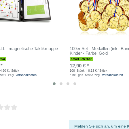
L - magnetische Taktikmappe
100er Set - Medaillen (inkl. Band
Kinder - Farbe: Gold
rbar
sofort lieferbar
 *
12,90 € *
4,90 € / Stück
100
Stück
| 0,13 € / Stück
 MwSt.
zzgl.
Versandkosten
*
inkl. ges. MwSt.
zzgl.
Versandkosten
Melden Sie sich an, um eine 