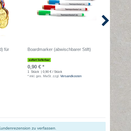
) für
Boardmarker (abwischbarer Stift)
Tasche f
hochwer
sofort lieferbar
sofort lief
0,90 € *
14,90 €
1
Stück
| 0,90 € / Stück
1
Stück
| 
*
inkl. ges. MwSt.
zzgl.
Versandkosten
*
inkl. ges
Kundenrezension zu verfassen.