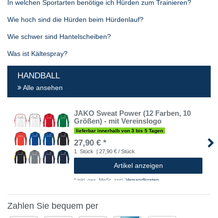
In welchen Sportarten benötige ich Hürden zum Trainieren?
Wie hoch sind die Hürden beim Hürdenlauf?
Wie schwer sind Hantelscheiben?
Was ist Kältespray?
HANDBALL
Alle ansehen
JAKO Sweat Power (12 Farben, 10
Größen) - mit Vereinslogo
lieferbar innerhalb von 3 bis 5 Tagen
27,90 € *
1
Stück
| 27,90 € / Stück
Artikel anzeigen
*
inkl. ges. MwSt.
zzgl.
Versandkosten
Zahlen Sie bequem per