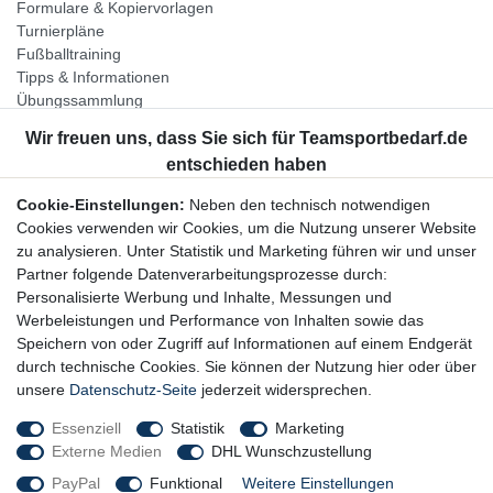
Formulare & Kopiervorlagen
Turnierpläne
Fußballtraining
Tipps & Informationen
Übungssammlung
Unternehmen
Jobs
Partnerprogramm
Cookie-Einstellungen:
Neben den technisch notwendigen
Widerrufsrecht
Cookies verwenden wir Cookies, um die Nutzung unserer Website
zu analysieren. Unter Statistik und Marketing führen wir und unser
Bestellung widerrufen
Partner folgende Datenverarbeitungsprozesse durch:
Datenschutzerklärung
Personalisierte Werbung und Inhalte, Messungen und
AGB
Werbeleistungen und Performance von Inhalten sowie das
Impressum
Speichern von oder Zugriff auf Informationen auf einem Endgerät
durch technische Cookies. Sie können der Nutzung hier oder über
Newsletter
unsere
Datenschutz-Seite
jederzeit widersprechen.
Gerne halten wir Sie auf dem Laufenden, hier geht es zur:
Essenziell
Statistik
Marketing
Externe Medien
DHL Wunschzustellung
Newsletter-Anmeldung
PayPal
Funktional
Weitere Einstellungen