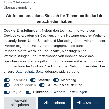
Tipps & Informationen
Übungssammlung
Unternehmen
Jobs
Partnerprogramm
Cookie-Einstellungen:
Neben den technisch notwendigen
Widerrufsrecht
Cookies verwenden wir Cookies, um die Nutzung unserer Website
zu analysieren. Unter Statistik und Marketing führen wir und unser
Bestellung widerrufen
Partner folgende Datenverarbeitungsprozesse durch:
Datenschutzerklärung
Personalisierte Werbung und Inhalte, Messungen und
AGB
Werbeleistungen und Performance von Inhalten sowie das
Impressum
Speichern von oder Zugriff auf Informationen auf einem Endgerät
durch technische Cookies. Sie können der Nutzung hier oder über
Newsletter
unsere
Datenschutz-Seite
jederzeit widersprechen.
Gerne halten wir Sie auf dem Laufenden, hier geht es zur:
Essenziell
Statistik
Marketing
Externe Medien
DHL Wunschzustellung
Newsletter-Anmeldung
PayPal
Funktional
Weitere Einstellungen
Auswahl
Alle ablehnen
Alle akzeptieren
akzeptieren
© Copyright 2026 Trainingsunterlagen24 GmbH. Alle Rechte vorbehalten.