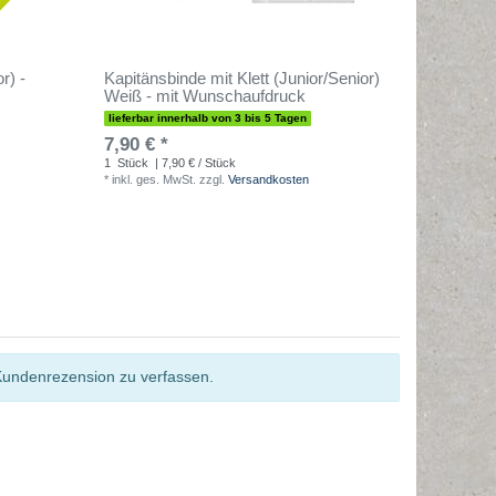
r) -
Kapitänsbinde mit Klett (Junior/Senior)
Armbinde
Weiß - mit Wunschaufdruck
Farbe: 
lieferbar innerhalb von 3 bis 5 Tagen
sofort lief
7,90 € *
2,90 € 
1
Stück
| 7,90 € / Stück
1
Stück
| 
*
inkl. ges. MwSt.
zzgl.
Versandkosten
*
inkl. ges
Kundenrezension zu verfassen.