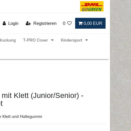
Login
Registrieren
0
0,00 EUR
druckung
T-PRO Cover
Kindersport
mit Klett (Junior/Senior) -
t
h Klett und Haltegummi