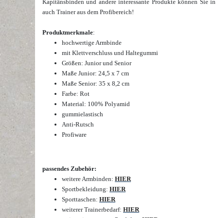
Kapitänsbinden und andere interessante Produkte können Sie in
auch Trainer aus dem Profibereich
!
Produktmerkmale
:
hochwertige Armbinde
mit Klettverschluss und Haltegummi
Größen: Junior und Senior
Maße Junior: 24,5 x 7 cm
Maße Senior: 35 x 8,2 cm
Farbe:
Rot
Material: 100% Polyamid
gummielastisch
Anti-Rutsch
Profiware
passendes Zubehör:
weitere Armbinden:
HIER
Sportbekleidung:
HIER
Sporttaschen:
HIER
weiterer Trainerbedarf:
HIER