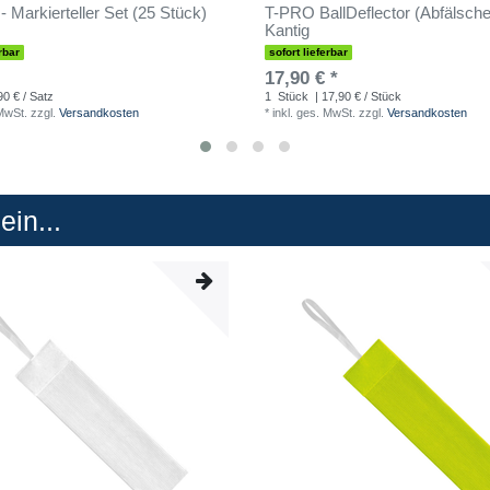
- Markierteller Set (25 Stück)
T-PRO BallDeflector (Abfälscher
Kantig
rbar
sofort lieferbar
17,90 € *
90 € / Satz
1
Stück
| 17,90 € / Stück
 MwSt.
zzgl.
Versandkosten
*
inkl. ges. MwSt.
zzgl.
Versandkosten
in...