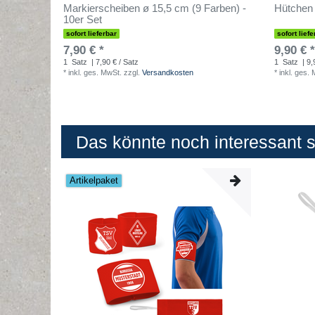
Markierscheiben ø 15,5 cm (9 Farben) -
Hütchen 
10er Set
sofort lieferbar
sofort liefe
7,90 € *
9,90 € *
1
Satz
| 7,90 € / Satz
1
Satz
| 9,
*
inkl. ges. MwSt.
zzgl.
Versandkosten
*
inkl. ges.
Das könnte noch interessant se
Artikelpaket