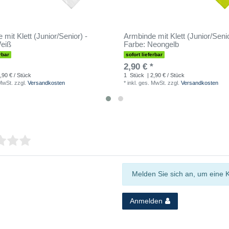
mit Klett (Junior/Senior) -
Armbinde mit Klett (Junior/Senio
eiß
Farbe: Neongelb
rbar
sofort lieferbar
2,90 € *
,90 € / Stück
1
Stück
| 2,90 € / Stück
 MwSt.
zzgl.
Versandkosten
*
inkl. ges. MwSt.
zzgl.
Versandkosten
Melden Sie sich an, um eine 
Anmelden