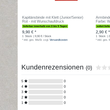
Kapitänsbinde mit Klett (Junior/Senior)
Armbinde 
Rot - mit Wunschaufdruck
Farbe: W
lieferbar innerhalb von 3 bis 5 Tagen
sofort liefe
9,90 € *
2,90 € *
1
Stück
| 9,90 € / Stück
1
Stück
| 2
*
inkl. ges. MwSt.
zzgl.
Versandkosten
*
inkl. ges.
Kundenrezensionen
(0)
5
0
4
0
3
0
2
0
1
0