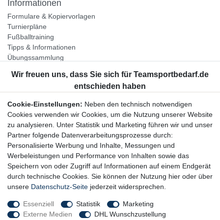
Informationen
Formulare & Kopiervorlagen
Turnierpläne
Fußballtraining
Tipps & Informationen
Übungssammlung
Unternehmen
Jobs
Partnerprogramm
Cookie-Einstellungen:
Neben den technisch notwendigen
Widerrufsrecht
Cookies verwenden wir Cookies, um die Nutzung unserer Website
zu analysieren. Unter Statistik und Marketing führen wir und unser
Bestellung widerrufen
Partner folgende Datenverarbeitungsprozesse durch:
Datenschutzerklärung
Personalisierte Werbung und Inhalte, Messungen und
AGB
Werbeleistungen und Performance von Inhalten sowie das
Impressum
Speichern von oder Zugriff auf Informationen auf einem Endgerät
durch technische Cookies. Sie können der Nutzung hier oder über
Newsletter
unsere
Datenschutz-Seite
jederzeit widersprechen.
Gerne halten wir Sie auf dem Laufenden, hier geht es zur:
Essenziell
Statistik
Marketing
Externe Medien
DHL Wunschzustellung
Newsletter-Anmeldung