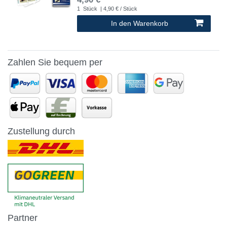
1
Stück
| 4,90 € / Stück
In den Warenkorb
*
inkl. ges. MwSt.
zzgl.
Versandkosten
Zahlen Sie bequem per
Zustellung durch
Partner