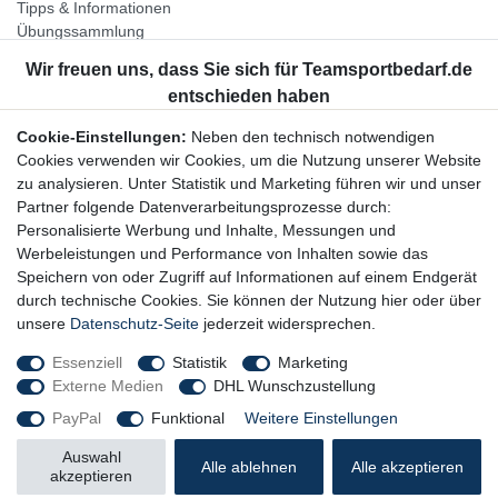
Tipps & Informationen
Übungssammlung
Unternehmen
Jobs
Partnerprogramm
Cookie-Einstellungen:
Neben den technisch notwendigen
Widerrufsrecht
Cookies verwenden wir Cookies, um die Nutzung unserer Website
zu analysieren. Unter Statistik und Marketing führen wir und unser
Bestellung widerrufen
Partner folgende Datenverarbeitungsprozesse durch:
Datenschutzerklärung
Personalisierte Werbung und Inhalte, Messungen und
AGB
Werbeleistungen und Performance von Inhalten sowie das
Impressum
Speichern von oder Zugriff auf Informationen auf einem Endgerät
durch technische Cookies. Sie können der Nutzung hier oder über
Newsletter
unsere
Datenschutz-Seite
jederzeit widersprechen.
Gerne halten wir Sie auf dem Laufenden, hier geht es zur:
Essenziell
Statistik
Marketing
Externe Medien
DHL Wunschzustellung
Newsletter-Anmeldung
PayPal
Funktional
Weitere Einstellungen
Auswahl
Alle ablehnen
Alle akzeptieren
akzeptieren
© Copyright 2026 Trainingsunterlagen24 GmbH. Alle Rechte vorbehalten.