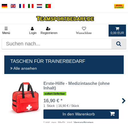
☰
Menü
Login
Registrieren
0,00 EUR
TASCHEN FÜR TRAINERBEDARF
Alle ansehen
Erste-Hilfe - Medizintasche (ohne
Inhalt)
sofort lieferbar
16,90 € *
1
Stück
| 16,90 € / Stück
In den Warenkorb
*
inkl. ges. MwSt.
zzgl.
Versandkosten