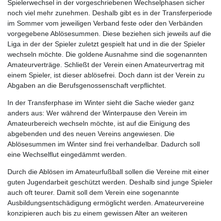
Spielerwechsel in der vorgeschriebenen Wechselphasen sicher
noch viel mehr zunehmen. Deshalb gibt es in der Transferperiode
im Sommer vom jeweiligen Verband feste oder den Verbänden
vorgegebene Ablösesummen. Diese beziehen sich jeweils auf die
Liga in der der Spieler zuletzt gespielt hat und in die der Spieler
wechseln möchte. Die goldene Ausnahme sind die sogenannten
Amateurverträge. Schließt der Verein einen Amateurvertrag mit
einem Spieler, ist dieser ablösefrei. Doch dann ist der Verein zu
Abgaben an die Berufsgenossenschaft verpflichtet.
In der Transferphase im Winter sieht die Sache wieder ganz
anders aus: Wer während der Winterpause den Verein im
Amateurbereich wechseln möchte, ist auf die Einigung des
abgebenden und des neuen Vereins angewiesen. Die
Ablösesummen im Winter sind frei verhandelbar. Dadurch soll
eine Wechselflut eingedämmt werden.
Durch die Ablösen im Amateurfußball sollen die Vereine mit einer
guten Jugendarbeit geschützt werden. Deshalb sind junge Spieler
auch oft teurer. Damit soll dem Verein eine sogenannte
Ausbildungsentschädigung ermöglicht werden. Amateurvereine
konzipieren auch bis zu einem gewissen Alter an weiteren