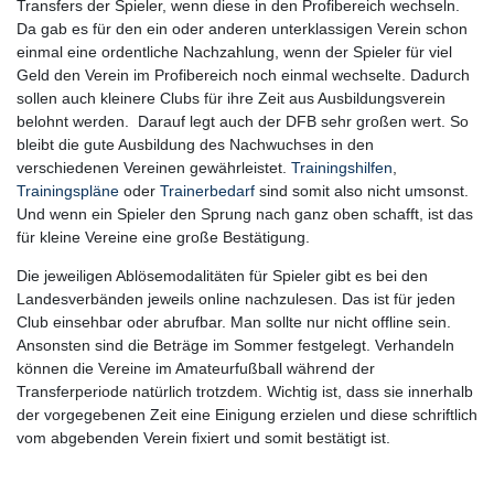
Transfers der Spieler, wenn diese in den Profibereich wechseln.
Da gab es für den ein oder anderen unterklassigen Verein schon
einmal eine ordentliche Nachzahlung, wenn der Spieler für viel
Geld den Verein im Profibereich noch einmal wechselte. Dadurch
sollen auch kleinere Clubs für ihre Zeit aus Ausbildungsverein
belohnt werden. Darauf legt auch der DFB sehr großen wert. So
bleibt die gute Ausbildung des Nachwuchses in den
verschiedenen Vereinen gewährleistet.
Trainingshilfen
,
Trainingspläne
oder
Trainerbedarf
sind somit also nicht umsonst.
Und wenn ein Spieler den Sprung nach ganz oben schafft, ist das
für kleine Vereine eine große Bestätigung.
Die jeweiligen Ablösemodalitäten für Spieler gibt es bei den
Landesverbänden jeweils online nachzulesen. Das ist für jeden
Club einsehbar oder abrufbar. Man sollte nur nicht offline sein.
Ansonsten sind die Beträge im Sommer festgelegt. Verhandeln
können die Vereine im Amateurfußball während der
Transferperiode natürlich trotzdem. Wichtig ist, dass sie innerhalb
der vorgegebenen Zeit eine Einigung erzielen und diese schriftlich
vom abgebenden Verein fixiert und somit bestätigt ist.