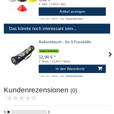
1
Satz
| 3,40 € / Satz
Artikel anzeigen
*
inkl. ges. MwSt.
zzgl.
Versandkosten
Das könnte noch interessant sein...
Ballschlauch - für 5 Fussbälle
sofort lieferbar
12,90 € *
1
Stück
| 12,90 € / Stück
In den Warenkorb
*
inkl. ges. MwSt.
zzgl.
Versandkosten
Kundenrezensionen
(0)
5
0