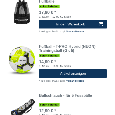
Fußbälle
sofort lieferbar
17,90 € *
1
Stück
| 17,90 € / Stück
In den Warenkorb
*
inkl. ges. MwSt.
zzgl.
Versandkosten
Fußball - T-PRO Hybrid (NEON)
Trainingsball (Gr. 5)
sofort lieferbar
14,90 € *
1
Stück
| 14,90 € / Stück
Artikel anzeigen
*
inkl. ges. MwSt.
zzgl.
Versandkosten
Ballschlauch - für 5 Fussbälle
sofort lieferbar
12,90 € *