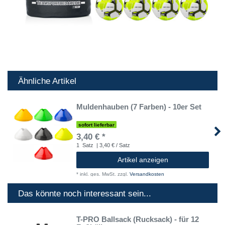
Ähnliche Artikel
Muldenhauben (7 Farben) - 10er Set
sofort lieferbar
3,40 € *
1
Satz
| 3,40 € / Satz
Artikel anzeigen
*
inkl. ges. MwSt.
zzgl.
Versandkosten
Das könnte noch interessant sein...
T-PRO Ballsack (Rucksack) - für 12