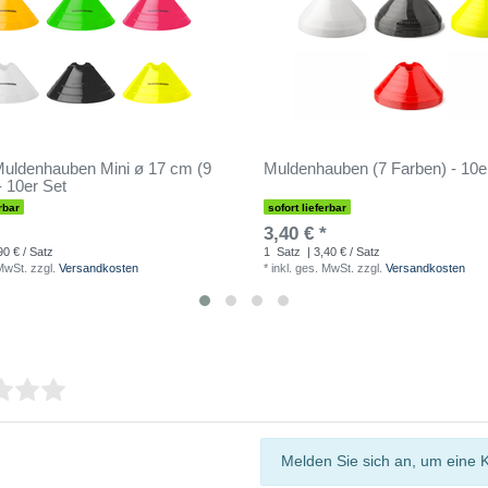
uldenhauben Mini ø 17 cm (9
Muldenhauben (7 Farben) - 10e
- 10er Set
rbar
sofort lieferbar
3,40 € *
90 € / Satz
1
Satz
| 3,40 € / Satz
 MwSt.
zzgl.
Versandkosten
*
inkl. ges. MwSt.
zzgl.
Versandkosten
Melden Sie sich an, um eine 