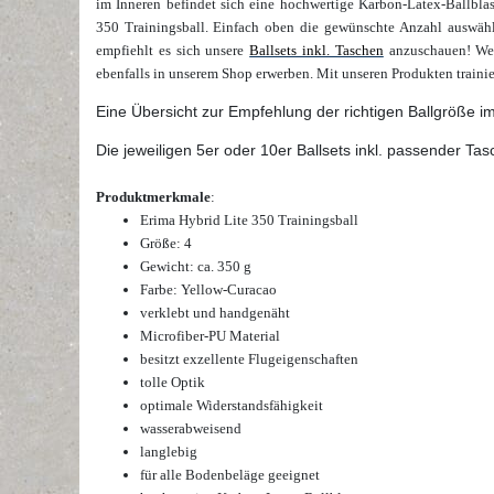
im Inneren befindet sich eine hochwertige Karbon-Latex-Ballblase
350 Trainingsball.
Einfach oben die gewünschte
Anzahl
auswähl
empfiehlt es sich unsere
Ballsets inkl. Taschen
anzuschauen! W
ebenfalls in unserem Shop erwerben.
Mit unseren Produkten traini
Eine Übersicht zur Empfehlung der richtigen Ballgröße i
Die jeweiligen 5er oder 10er Ballsets inkl. passender Tas
Produktmerkmale
:
Erima Hybrid Lite 350 Trainingsball
Größe: 4
Gewicht: ca. 350 g
Farbe: Yellow-Curacao
verklebt und handgenäht
Microfiber-PU Material
besitzt exzellente Flugeigenschaften
tolle Optik
optimale Widerstandsfähigkeit
wasserabweisend
langlebig
für alle Bodenbeläge geeignet