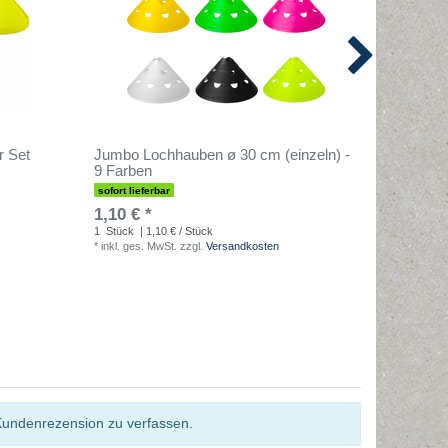
r Set
Jumbo Lochhauben ø 30 cm (einzeln) -
Markier
9 Farben
10er Se
sofort lieferbar
sofort lief
1,10 € *
7,90 € 
1
Stück
| 1,10 € / Stück
1
Satz
| 7
*
inkl. ges. MwSt.
zzgl.
Versandkosten
*
inkl. ges
Kundenrezension zu verfassen.