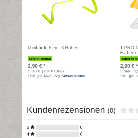
Minihürde Flex - 3 Höhen
T-PRO M
Farben) 
sofort lieferbar
sofort liefe
2,90 € *
2,90 € *
1
Stück
| 2,90 € / Stück
1
Satz
| 2,
*
inkl. ges. MwSt.
zzgl.
Versandkosten
*
inkl. ges.
Kundenrezensionen
(0)
5
0
4
0