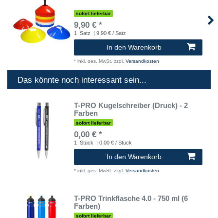
sofort lieferbar
9,90 € *
1
Satz
| 9,90 € / Satz
In den Warenkorb
*
inkl. ges. MwSt.
zzgl.
Versandkosten
Das könnte noch interessant sein...
T-PRO Kugelschreiber (Druck) - 2
Farben
sofort lieferbar
0,00 € *
1
Stück
| 0,00 € / Stück
In den Warenkorb
*
inkl. ges. MwSt.
zzgl.
Versandkosten
T-PRO Trinkflasche 4.0 - 750 ml (6
Farben)
sofort lieferbar