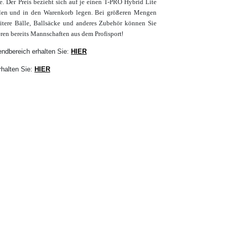
. Der Preis bezieht sich auf je einen T-PRO Hybrid Lite
en und in den Warenkorb legen. Bei größeren Mengen
eitere Bälle, Ballsäcke und anderes Zubehör können Sie
eren bereits Mannschaften aus dem Profisport
!
endbereich erhalten Sie:
HIER
rhalten Sie:
HIER