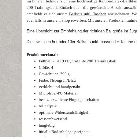
im Inneren befindet sich eine hochwertige Karbon-Latex-Ballblase
290 Trainingsball.
Einfach oben die gewünschte
Anzahl
auswähl
empfiehlt es sich unsere
Ballsets inkl. Taschen
anzuschauen! W
ebenfalls in unserem Shop erwerben. Mit unseren Produkten traini
Eine Übersicht zur Empfehlung der richtigen Ballgröße im Jug
Die jeweiligen 5er oder 10er Ballsets inkl. passender Tasche e
Produktmerkmale
:
Fußball - T-PRO Hybrid Lite 290 Trainingsball
Größe: 4
Gewicht: ca. 290 g
Farbe: Neongrün/Blau
verklebt und handgenäht
Microfiber-PU Material
besitzt exzellente Flugeigenschaften
tolle Optik
optimale Widerstandsfähigkeit
wasserabweisend
langlebig
für alle Bodenbeläge geeignet