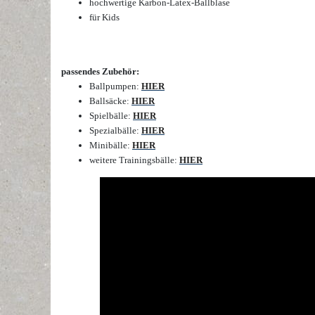
hochwertige Karbon-Latex-Ballblase
für Kids
passendes Zubehör:
Ballpumpen:
HIER
Ballsäcke:
HIER
Spielbälle:
HIER
Spezialbälle:
HIER
Minibälle:
HIER
weitere Trainingsbälle:
HIER