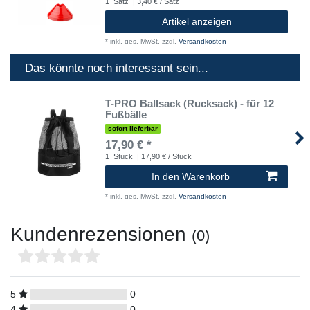
1
Satz
| 3,40 € / Satz
Artikel anzeigen
*
inkl. ges. MwSt.
zzgl.
Versandkosten
Das könnte noch interessant sein...
T-PRO Ballsack (Rucksack) - für 12
Fußbälle
sofort lieferbar
17,90 € *
1
Stück
| 17,90 € / Stück
In den Warenkorb
*
inkl. ges. MwSt.
zzgl.
Versandkosten
Kundenrezensionen
(0)
5
0
4
0