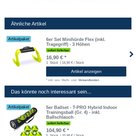
Ähnliche Artikel
6er Set Minihürde Flex (inkl.
Artikelpaket
Tragegriff) - 3 Höhen
sofort lieferbar
16,90 € *
1
Stück
| 16,90 € / Stück
Artikel anzeigen
*
inkl. ges. MwSt.
zzgl.
Versandkosten
Das könnte noch interessant sein...
5er Ballset - T-PRO Hybrid Indoor
Artikelpaket
Trainingsball (Gr. 4) - inkl.
Ballschlauch
sofort lieferbar
104,90 € *
5
Stück
| 20,98 € / Stück