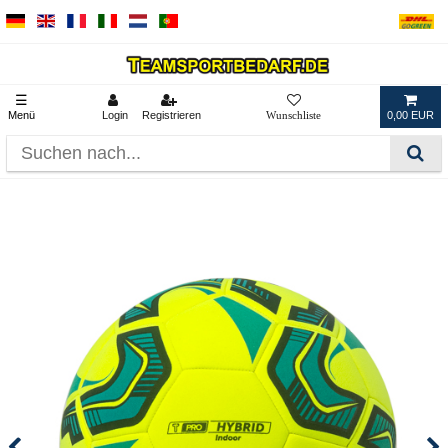
☰
Menü
Login
Registrieren
0,00 EUR