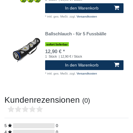
In den Warenkorb
*
inkl. ges. MwSt.
zzgl.
Versandkosten
Ballschlauch - für 5 Fussbälle
sofort lieferbar
12,90 € *
1
Stück
| 12,90 € / Stück
In den Warenkorb
*
inkl. ges. MwSt.
zzgl.
Versandkosten
Kundenrezensionen
(0)
5
0
4
0