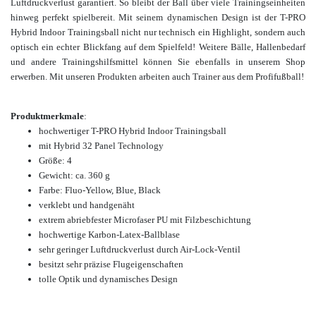
Luftdruckverlust garantiert. So bleibt der Ball über viele Trainingseinheiten
hinweg perfekt spielbereit. Mit seinem dynamischen Design ist der T-PRO
Hybrid Indoor Trainingsball nicht nur technisch ein Highlight, sondern auch
optisch ein echter Blickfang auf dem Spielfeld! Weitere Bälle, Hallenbedarf
und andere Trainingshilfsmittel können Sie ebenfalls in unserem Shop
erwerben. Mit unseren Produkten arbeiten auch Trainer aus dem Profifußball!
Produktmerkmale
:
hochwertiger T-PRO Hybrid Indoor Trainingsball
mit Hybrid 32 Panel Technology
Größe: 4
Gewicht: ca. 360 g
Farbe: Fluo-Yellow, Blue, Black
verklebt und handgenäht
extrem abriebfester Microfaser PU mit Filzbeschichtung
hochwertige Karbon-Latex-Ballblase
sehr geringer Luftdruckverlust durch Air-Lock-Ventil
besitzt sehr präzise Flugeigenschaften
tolle Optik und
dynamisches Design