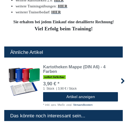
weitere Kartotheken 2.0
:
HIER
weitere Trainingsübungen
:
HIER
weiterer Trainerbedarf
:
HIER
Sie erhalten bei jedem Einkauf eine detaillierte Rechnung!
Viel Erfolg beim Training!
Ähnliche Artikel
Kartotheken Mappe (DIN A6) - 4
Farben
sofort lieferbar
3,90 € *
1
Stück
| 3,90 € / Stück
Artikel anzeigen
*
inkl. ges. MwSt.
zzgl.
Versandkosten
Das könnte noch interessant sein...