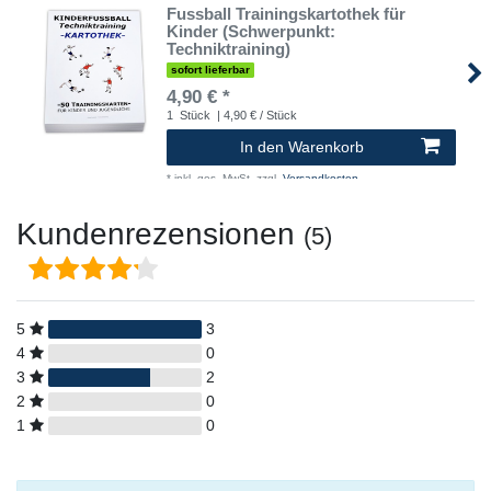
Fussball Trainingskartothek für
Kinder (Schwerpunkt:
Techniktraining)
sofort lieferbar
4,90 € *
1
Stück
| 4,90 € / Stück
In den Warenkorb
*
inkl. ges. MwSt.
zzgl.
Versandkosten
Kundenrezensionen
(5)
5
3
4
0
3
2
2
0
1
0