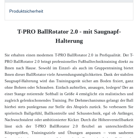
Produktsicherheit
T-PRO BallRotator 2.0 - mit Saugnapf-
Halterung
Sie erhalten einen modernen T-PRO BallRotator 2.0 in Profiqualität. Der T-
PRO BallRotator 2.0 bringt professionelles Fußballtechniktraining direkt zu
Ihnen nach Hause.
Sowohl im Einzel- als auch im Gruppentraining b
ietet
Ihnen dieser BallRotator viele Anwendungsmöglichkeiten.
Dank der stabilen
Saugnapf-Halterung wird das Trainingsgerät sicher am Boden fixiert, ganz
ohne Bohren oder Schrauben. Einfach aufstellen, ansaugen, loslegen! Der an
einer Stange rotierende Softball in Größe 4 ermöglicht ein realistisches und
zugleich gelenkschonendes Training. Per Drehmechanismus gelangt der Ball
hierbei stets punktgenau zur Stelle des Abspiels zurück. So verbessern Sie
spielerisch Ballgefühl, Ballkontrolle und Schusstechnik, egal ob Anfänger,
Nachwuchstalent oder ambitionierter Kicker. Durch die Höhenverstellbarkeit
lässt sich der T-PRO BallRotator 2.0 flexibel an unterschiedliche
Körpergrößen, Trainingsziele und Übungen anpassen – vom sauberen