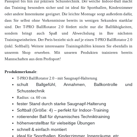
Passspiel bis hin zur präzisen Schusstechnik. Der weiche Indoor-Ball macht
das Training besonders sicher und ist ideal für Sporthallen, Kinderzimmer
oder andere Innenräume geeignet. Die leichte Montage sorgt außerdem dafür,
dass Sie selbst ohne Vorkenntnisse bereits in wenigen Sekunden startklar
sind. Der T-PRO BallRotator 2.0 fördert nicht nur die Ballfähigkeiten,
sondern bringt auch Spaß und Abwechslung in Ihre nächsten
Trainingseinheiten. Der Preis bezieht sich auf je einen T-PRO BallRotator 2.0
(inkl. Softball). Weitere interessante Trainingshilfen
können Sie ebenfalls in
unserem Shop
erwerben. Mit un
seren Produkten trainieren bereits
Mannschaften aus dem Profisport!
Produktmerkmale
:
T-PRO BallRotator 2.0 - mit Saugnapf-Halterung
schult Ballgefühl, Annahmen, Ballkontrolle und
Schusstechnik
Radius: ca. 60 cm
fester Stand durch starke Saugnapf-Halterung
Softball (Größe: 4) – perfekt für Indoor-Training
rotierender Ball für dynamisches Techniktraining
höhenverstellbar für vielseitige Übungen
schnell & einfach montiert
ideal für Sporthallen, Kinderzimmer, Innenräume, etc.