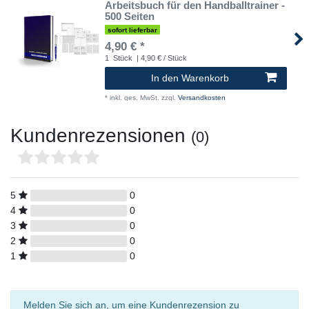
Arbeitsbuch für den Handballtrainer -
500 Seiten
sofort lieferbar
4,90 € *
1
Stück
| 4,90 € / Stück
In den Warenkorb
*
inkl. ges. MwSt.
zzgl.
Versandkosten
Kundenrezensionen
(0)
5
0
4
0
3
0
2
0
1
0
Melden Sie sich an, um eine Kundenrezension zu