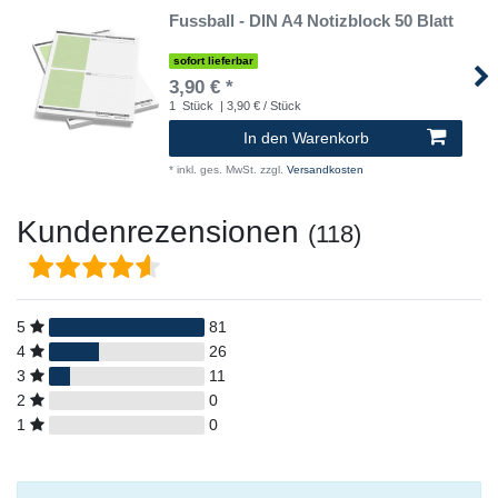
Fussball - DIN A4 Notizblock 50 Blatt
sofort lieferbar
3,90 € *
1
Stück
| 3,90 € / Stück
In den Warenkorb
*
inkl. ges. MwSt.
zzgl.
Versandkosten
Kundenrezensionen
(118)
5
81
4
26
3
11
2
0
1
0