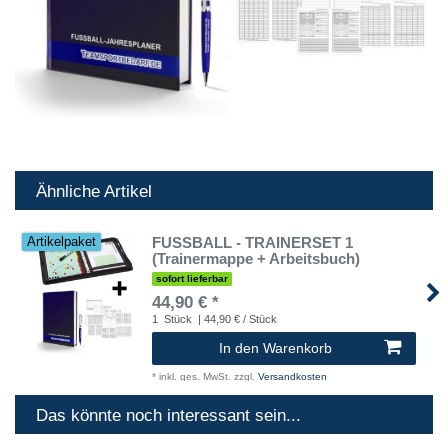
Ähnliche Artikel
FUSSBALL - TRAINERSET 1
Artikelpaket
(Trainermappe + Arbeitsbuch)
sofort lieferbar
44,90 € *
1
Stück
| 44,90 € / Stück
In den Warenkorb
*
inkl. ges. MwSt.
zzgl.
Versandkosten
Das könnte noch interessant sein...