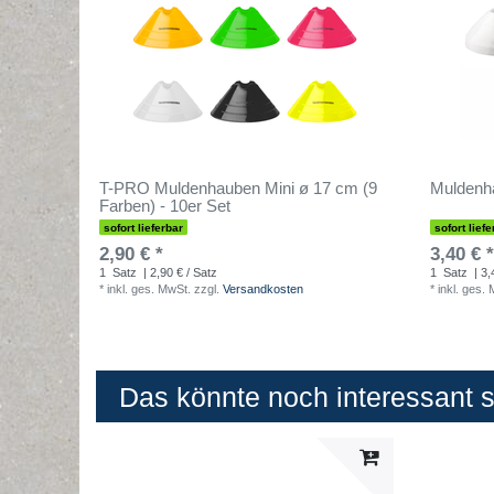
T-PRO Muldenhauben Mini ø 17 cm (9
Muldenha
Farben) - 10er Set
sofort lieferbar
sofort liefe
2,90 € *
3,40 € *
1
Satz
| 2,90 € / Satz
1
Satz
| 3,
*
inkl. ges. MwSt.
zzgl.
Versandkosten
*
inkl. ges.
Das könnte noch interessant se