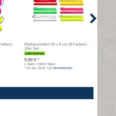
arben) -
Markierstreifen 50 x 6 cm (8 Farben) -
Hütchen 
10er Set
sofort lieferbar
sofort lief
9,90 € *
9,90 € 
1
Stück
| 9,90 € / Stück
1
Satz
| 9
*
inkl. ges. MwSt.
zzgl.
Versandkosten
*
inkl. ges