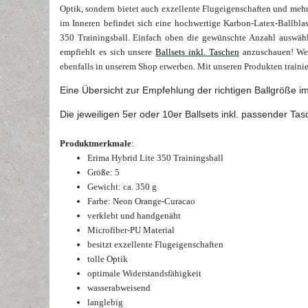
Optik, sondern bietet auch exzellente Flugeigenschaften und mehr
im Inneren befindet sich eine hochwertige Karbon-Latex-Ballblase
350 Trainingsball.
Einfach oben die gewünschte
Anzahl
auswähl
empfiehlt es sich unsere
Ballsets inkl. Taschen
anzuschauen! W
ebenfalls in unserem Shop erwerben. Mit unseren Produkten traini
Eine Übersicht zur Empfehlung der richtigen Ballgröße i
Die jeweiligen 5er oder 10er Ballsets inkl. passender Tas
Produktmerkmale
:
Erima Hybrid Lite 350 Trainingsball
Größe: 5
Gewicht: ca. 350 g
Farbe: Neon Orange-Curacao
verklebt und handgenäht
Microfiber-PU Material
besitzt exzellente Flugeigenschaften
tolle Optik
optimale Widerstandsfähigkeit
wasserabweisend
langlebig