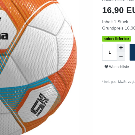
16,90 
Inhalt
1
Stück
Grundpreis
16,90
sofort lieferbar
Wunschliste
* inkl. ges. MwSt. zzgl.