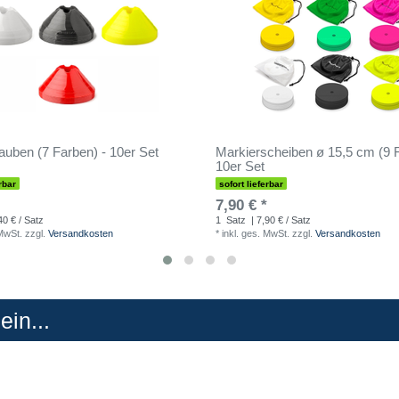
uben (7 Farben) - 10er Set
Markierscheiben ø 15,5 cm (9 F
10er Set
rbar
sofort lieferbar
7,90 € *
40 € / Satz
1
Satz
| 7,90 € / Satz
 MwSt.
zzgl.
Versandkosten
*
inkl. ges. MwSt.
zzgl.
Versandkosten
in...